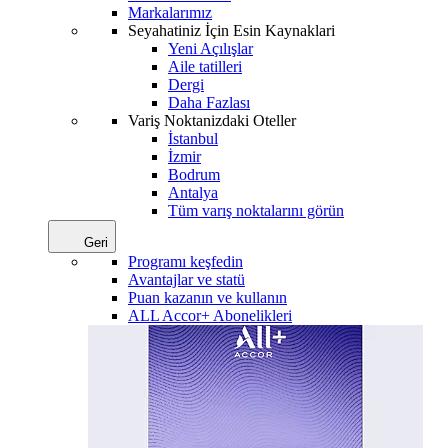
Markalarımız
Seyahatiniz İçin Esin Kaynaklari
Yeni Açılışlar
Aile tatilleri
Dergi
Daha Fazlası
Variş Noktanizdaki Oteller
İstanbul
İzmir
Bodrum
Antalya
Tüm varış noktalarını görün
Geri
Programı keşfedin
Avantajlar ve statü
Puan kazanın ve kullanın
ALL Accor+ Abonelikleri