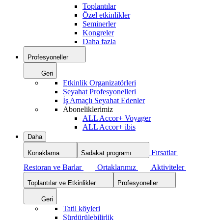
Toplantılar
Özel etkinlikler
Seminerler
Kongreler
Daha fazla
Profesyoneller
Geri
Etkinlik Organizatörleri
Seyahat Profesyonelleri
İş Amaçlı Seyahat Edenler
Aboneliklerimiz
ALL Accor+ Voyager
ALL Accor+ ibis
Daha
Fırsatlar
Konaklama
Sadakat programı
Restoran ve Barlar
Ortaklarımız
Aktiviteler
Toplantılar ve Etkinlikler
Profesyoneller
Geri
Tatil köyleri
Sürdürülebilirlik