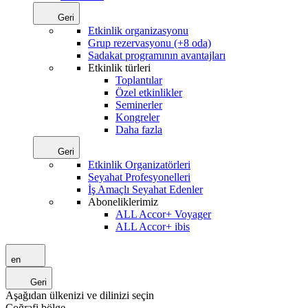
Geri
Etkinlik organizasyonu
Grup rezervasyonu (+8 oda)
Sadakat programının avantajları
Etkinlik türleri
Toplantılar
Özel etkinlikler
Seminerler
Kongreler
Daha fazla
Geri
Etkinlik Organizatörleri
Seyahat Profesyonelleri
İş Amaçlı Seyahat Edenler
Aboneliklerimiz
ALL Accor+ Voyager
ALL Accor+ ibis
en
Geri
Aşağıdan ülkenizi ve dilinizi seçin
Coğrafi bölge