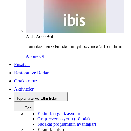
ALL Accor+ ibis
Tüm ibis markalarında tüm yıl boyunca %15 indirim.
Abone Ol
Fırsatlar
Restoran ve Barlar
Ortaklarımız
Aktiviteler
Toplantılar ve Etkinlikler
Geri
Etkinlik organizasyonu
Grup rezervasyonu (+8 oda)
Sadakat programının avantajları
Etkinlik türleri