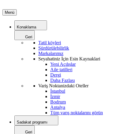
Menü
Konaklama
Geri
Tatil köyleri
Sürdürülebilirlik
Markalarımız
Seyahatiniz İçin Esin Kaynaklari
Yeni Açılışlar
Aile tatilleri
Dergi
Daha Fazlası
Variş Noktanizdaki Oteller
İstanbul
İzmir
Bodrum
Antalya
Tüm varış noktalarını görün
Sadakat programı
Geri