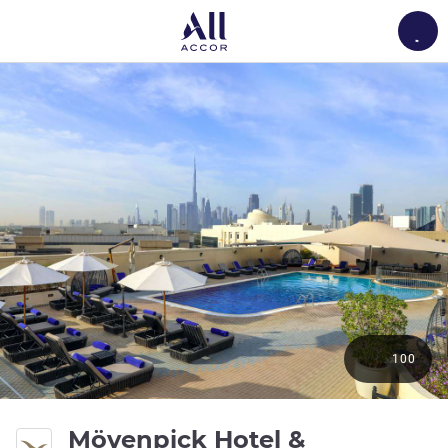
Load
100
Mövenpick Hotel &