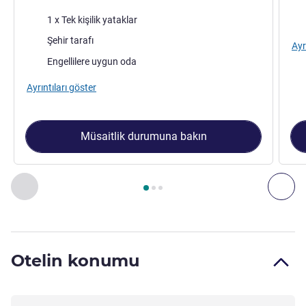
Şilte
Şilt
1 x Tek kişilik yataklar
Manzara:
Şehir tarafı
Ayr
Engellilere uygun oda
Ayrıntıları göster
Müsaitlik durumuna bakın
Sayfa
1
/
3
, Oda 1 : Superior King , Oda 2 : Superior İki Adet Te
Önceki - Oda
Son
Otelin konumu