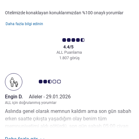
Otelimizde konaklayan konuklarımızdan %100 onaylı yorumlar
Daha fazla bilgi edinin
4.4/5
ALL Puanlama
1.807 görüş
Avis müşterileri puanı 2.5/5
Engin D.
Aileler -
29.01.2026
ALL için doğrulanmış yorumlar
Aslında genel olarak memnun kaldım ama son gün sabah
erken saatte çıkışta yaşadığım olay benim tüm
memnuniyetimi aldı götürdü. son gün sabah 05:00 civarı
check-out yaptım. O sırada kahvaltı kuruluyordu ve 6