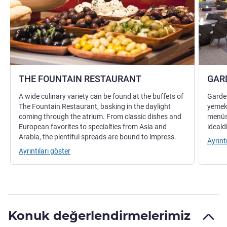
THE FOUNTAIN RESTAURANT
GAR
A wide culinary variety can be found at the buffets of
Garden
The Fountain Restaurant, basking in the daylight
yemekl
coming through the atrium. From classic dishes and
menüsü
European favorites to specialties from Asia and
idealdi
Arabia, the plentiful spreads are bound to impress.
Ayrınt
Ayrıntıları göster
Konuk değerlendirmelerimiz