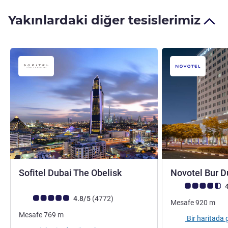
Yakınlardaki diğer tesislerimiz
5 yıldız
Sofitel Dubai The Obelisk
Novotel Bur 
Avis müşterileri 
4
Avis müşterileri puanı (ALL Puanlama)
görüş
4.8/5
(4772
)
Mesafe
920
m
Mesafe
769
m
Bir haritada