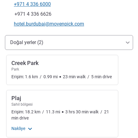
+971 4 336 6000
Telefon
Faks
+971 4 336 6626
İletişim için e-posta
hotel.burdubai@movenpick.com
Erişim ve ulaşım
Doğal yerler (2)
Creek Park
Park
Erişim:
1.6
km
/
0.99
mi
23
min
walk
/
5
min
drive
Plaj
Sahil bölgesi
Erişim:
18.2
km
/
11.3
mi
3
hrs
30
min
walk
/
21
min
drive
Nakliye