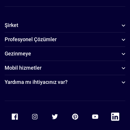
Şirket
Profesyonel Çözümler
Gezinmeye
Mobil hizmetler
Yardıma mı ihtiyacınız var?
Accor Facebook
Accor Instagram
Accor Twitter
Accor Pinterest
Accor Youtube
Accor Li