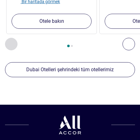
Bir haritada görmek
Otele bakın
Ote
Sayfa
1
/
2
, Yakınlardaki diğer tesislerimiz 1 :, Yakınlardaki diğ
Önceki - Yakınlardaki diğer tesislerimiz
Sonr
Dubai Otelleri şehrindeki tüm otellerimiz