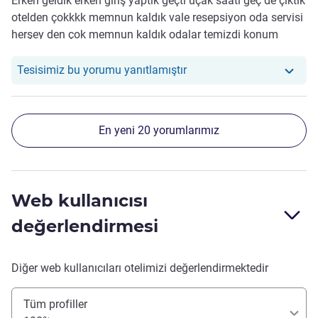
Erken geldik erken giriş yaptık geçti uçak saati geç de çıktık
otelden çokkkk memnun kaldık vale resepsiyon oda servisi
herşey den çok memnun kaldık odalar temizdi konum
iyiydi teşekkürler
Otelimiz şu yoruma yanıt ve
Tesisimiz bu yorumu yanıtlamıştır
En yeni 20 yorumlarımız
Web kullanıcısı
değerlendirmesi
Diğer web kullanıcıları otelimizi değerlendirmektedir
Tüm profiller