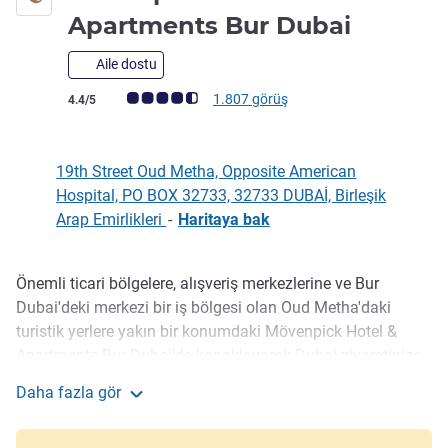
5 yıldız
Apartments Bur Dubai
Aile dostu
Avis müşterileri puanı (ALL Puanlama)
1.807 görüş
4.4/5
19th Street Oud Metha, Opposite American
Hospital, PO BOX 32733, 32733 DUBAİ, Birleşik
Arap Emirlikleri
-
Haritaya bak
Önemli ticari bölgelere, alışveriş merkezlerine ve Bur
Açıklama
Dubai'deki merkezi bir iş bölgesi olan Oud Metha'daki
turistik yerlere yakın bir konumdaki Mövenpick Hotel &
Apartments Bur Dubai'de konaklayarak Dubai ziyaretinize
renk katın. Dubai Healthcare City, Dubai Dünya Ticaret
Daha fazla gör
Merkezi, Dubai Uluslararası Havalimanı ve Dubai Frame
Mövenpick Hotel & Apartments Bur Dubai
gibi yerler 10 dakika mesafede. 256 oda ve süitimizde