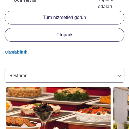
Oda servisi
odaları
Tüm hizmetleri görün
Otopark
Ulaşılabilirlik
Restoran
Ayrıntıları göster
Ayrıntılar