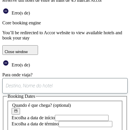
Reserve um hotel de entre as mais de 45 marcas Accor
Erro(s de)
Core booking engine
You’ll be redirected to Accor website to view available hotels and
book your stay
Close window
Erro(s de)
Para onde viaja?
0
sugestão
Booking Dates
encontrada
Quando é que chega?
(optional)
Escolha a data de início
Escolha a data de término