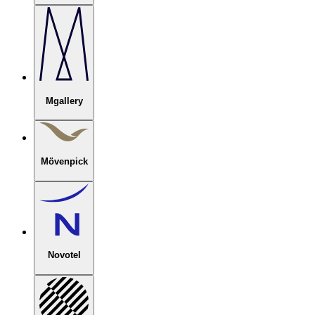
Mgallery
Mövenpick
Novotel