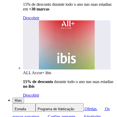
15% de desconto durante todo o ano nas suas estadias
em
+30 marcas
Descobrir
ALL Accor+ ibis
15% de desconto
durante todo o ano nas suas estadias
no ibis
Descobrir
Mais
Ofertas
Os
Estadia
Programa de fidelização
nossos parceiros
Cartões-presente
Atividades