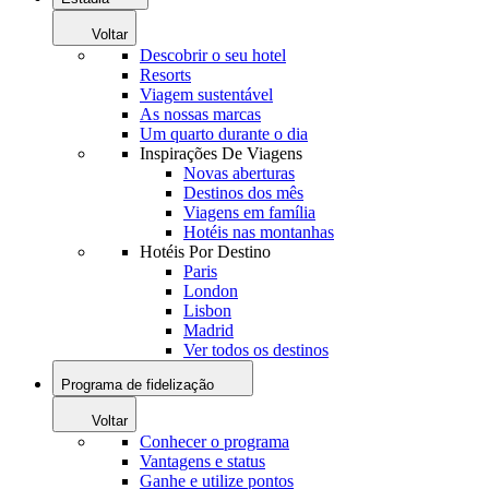
Voltar
Descobrir o seu hotel
Resorts
Viagem sustentável
As nossas marcas
Um quarto durante o dia
Inspirações De Viagens
Novas aberturas
Destinos dos mês
Viagens em família
Hotéis nas montanhas
Hotéis Por Destino
Paris
London
Lisbon
Madrid
Ver todos os destinos
Programa de fidelização
Voltar
Conhecer o programa
Vantagens e status
Ganhe e utilize pontos