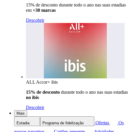
15% de desconto durante todo o ano nas suas estadias
em
+30 marcas
Descobrir
ALL Accor+ ibis
15% de desconto
durante todo o ano nas suas estadias
no ibis
Descobrir
Mais
Ofertas
Os
Estadia
Programa de fidelização
nossos parceiros
Cartões-presente
Atividades