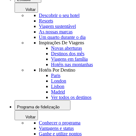
Voltar
Descobrir o seu hotel
Resorts
Viagem sustentável
As nossas marcas
Um quarto durante o dia
Inspirações De Viagens
Novas aberturas
Destinos dos mês
Viagens em família
Hotéis nas montanhas
Hotéis Por Destino
Paris
London
Lisbon
Madrid
Ver todos os destinos
Programa de fidelização
Voltar
Conhecer o programa
Vantagens e status
Ganhe e utilize pontos