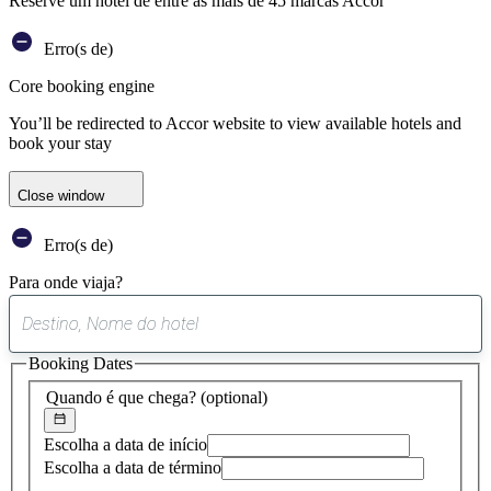
Reserve um hotel de entre as mais de 45 marcas Accor
Erro(s de)
Core booking engine
You’ll be redirected to Accor website to view available hotels and
book your stay
Close window
Erro(s de)
Para onde viaja?
0
sugestão
Booking Dates
encontrada
Quando é que chega?
(optional)
Escolha a data de início
Escolha a data de término