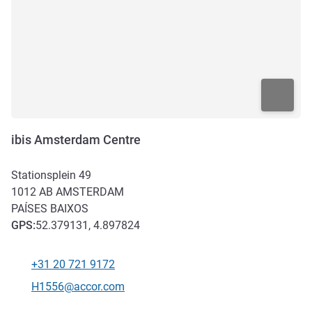
ibis Amsterdam Centre
Stationsplein 49
1012 AB
AMSTERDAM
PAÍSES BAIXOS
GPS
:
52.379131, 4.897824
+31 20 721 9172
Telefone
E-mail de contacto
H1556@accor.com