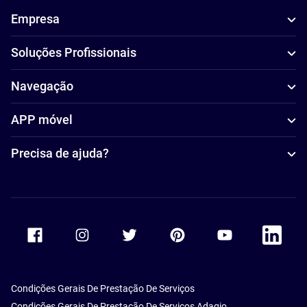
Empresa
Soluções Profissionais
Navegação
APP móvel
Precisa de ajuda?
Accor Facebook
Accor Instagram
Accor Twitter
Accor Pinterest
Accor Youtube
Accor Li
Condições Gerais De Prestação De Serviços
Condições Gerais De Prestação De Serviços Adagio