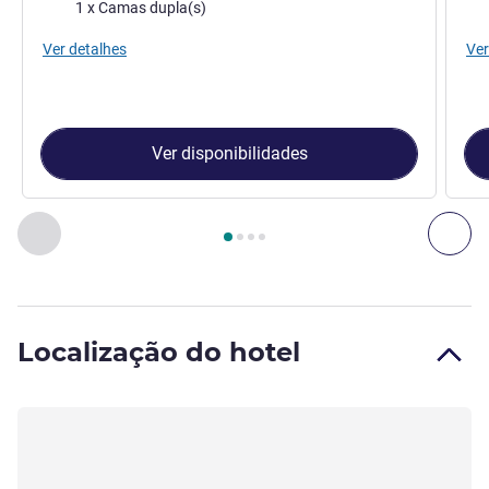
Cama
Ca
1 x Camas dupla(s)
Ver detalhes
Ver
Ver disponibilidades
Página
1
de
4
, Quarto 1 : Quarto acolhedor com 1 cama de ca
Anterior - Quarto
Seg
Localização do hotel