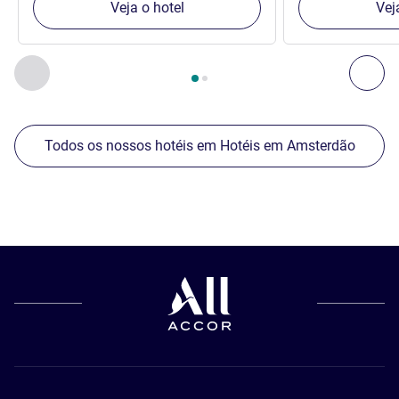
Veja o hotel
Vej
Página
1
de
2
, Os nossos outros estabelecimentos nas proxim
Anterior - Os nossos outros estabelecimentos nas proxim
Seg
Todos os nossos hotéis em Hotéis em Amsterdão