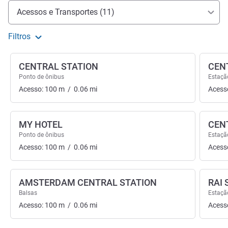
Acesso e transporte
Acessos e Transportes (11)
Filtros
CENTRAL STATION
CEN
Ponto de ônibus
Estaçã
Acesso:
100
m
/
0.06
mi
Acess
MY HOTEL
CEN
Ponto de ônibus
Estaçã
Acesso:
100
m
/
0.06
mi
Acess
AMSTERDAM CENTRAL STATION
RAI 
Balsas
Estaçã
Acesso:
100
m
/
0.06
mi
Acess