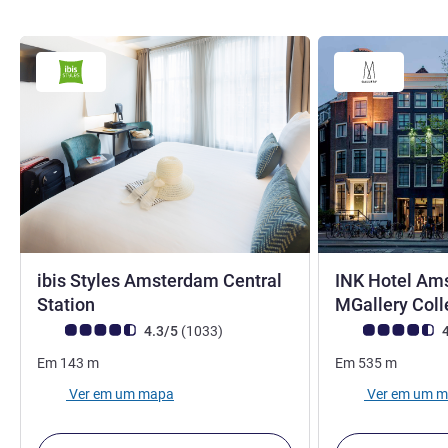
ibis Styles Amsterdam Central
INK Hotel Am
3 estrelas
Station
MGallery Coll
Nota clientes Avis (Classificação ALL)
comentários
Nota clientes Avi
4.3/5
(1033
)
4
Em
143
m
Em
535
m
Ver em um mapa
Ver em um 