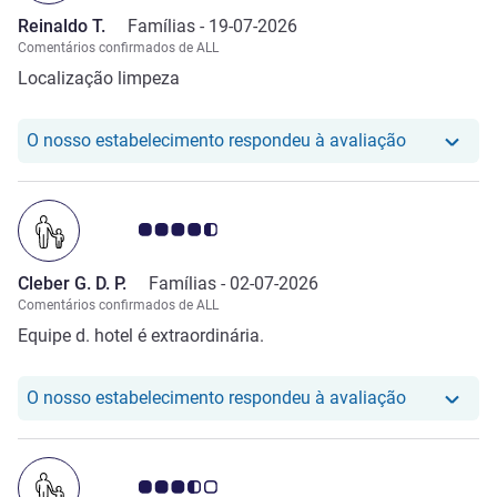
Reinaldo T.
Famílias -
19-07-2026
Comentários confirmados de ALL
Localização limpeza
O nosso hot
O nosso estabelecimento respondeu à avaliação
Nota clientes Avis 4.5/5
Cleber G. D. P.
Famílias -
02-07-2026
Comentários confirmados de ALL
Equipe d. hotel é extraordinária.
O nosso hot
O nosso estabelecimento respondeu à avaliação
Nota clientes Avis 3.5/5