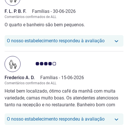
F. L. P. B. F.
Famílias -
30-06-2026
Comentários confirmados de ALL
O quarto e banheiro são bem pequenos.
O nosso hote
O nosso estabelecimento respondeu à avaliação
Nota clientes Avis 4.0/5
Frederico A. D.
Famílias -
15-06-2026
Comentários confirmados de ALL
Hotel bem localizado, ótimo café da manhã com muita
variedade, camas muito boas. Os atendentes atenciosos
tanto na recepção e no restaurante. Banheiro bom com
shampoo condicionador sabonetes de ótima qualidade.
Mas o quarto é muito pequeno e não tinha mini geladeira e
O nosso hot
O nosso estabelecimento respondeu à avaliação
nenhuma mesa cadeira, só o armário no canto e