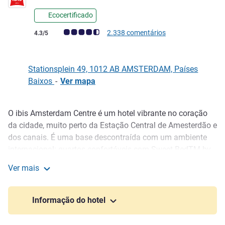
Ecocertificado
Nota clientes Avis (Classificação ALL)
2.338 comentários
4.3/5
Stationsplein 49, 1012 AB AMSTERDAM, Países
Baixos
-
Ver mapa
O ibis Amsterdam Centre é um hotel vibrante no coração
Descrição
da cidade, muito perto da Estação Central de Amesterdão e
dos canais. É uma base descontraída com um ambiente
internacional: quartos confortáveis com Sweet BedTM by
ibis, WIFI de alta velocidade grátis e tudo o que precisa
Ver mais
para retemperar forças depois de um dia a explorar a
ibis Amsterdam Centre
cidade. Beba algo no bar, desfrute do pequeno-almoço de
bufete e mergulhe na agitação dos cafés, lojas e pontos
Informação do hotel
turísticos icónicos. Adequado para famílias com receção
24 horas/dia.