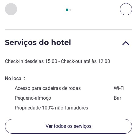
Página
1
de
2
, Acessos e Transportes 1 :, Acessos e Transport
Anterior - Acessos e Transportes
Seg
Serviços do hotel
Check-in
desde as
15:00
-
Check-out
até às
12:00
No local
Acesso para cadeiras de rodas
Wi-Fi
Pequeno-almoço
Bar
Propriedade 100% não fumadores
Ver todos os serviços