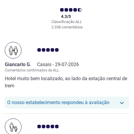
4.3/5
Classificação ALL
2.338 comentários
Nota clientes Avis 5.0/5
Giancarlo G.
Casais -
29-07-2026
Comentários confirmados de ALL
Hotel muito bem localizado, ao lado da estação central de
trem
O nosso hot
O nosso estabelecimento respondeu à avaliação
Nota clientes Avis 5.0/5