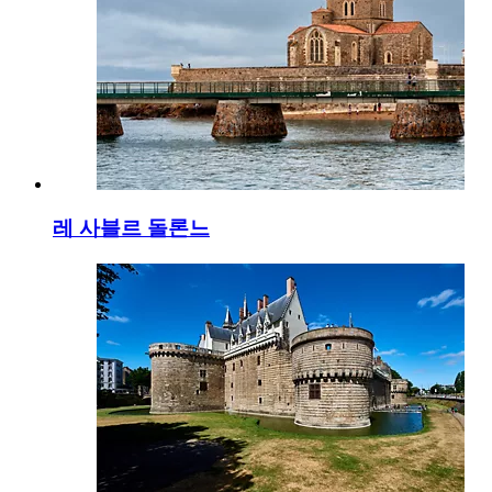
레 사블르 돌론느