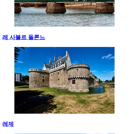
레 사블르 돌론느
레제