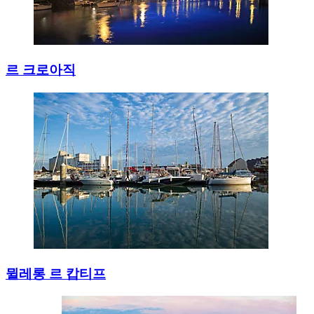
르 크로아직
뮐레롱 르 캅티프