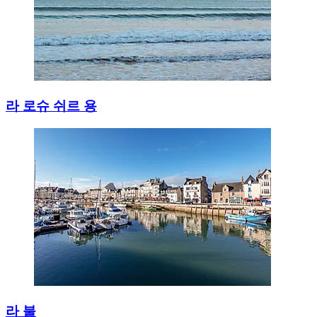
라 로슈 쉬르 용
라 불