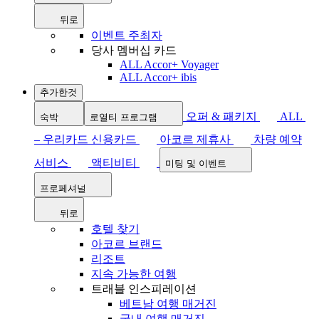
뒤로
이벤트 주최자
당사 멤버십 카드
ALL Accor+ Voyager
ALL Accor+ ibis
추가한것
오퍼 & 패키지
ALL
숙박
로열티 프로그램
– 우리카드 신용카드
아코르 제휴사
차량 예약
서비스
액티비티
미팅 및 이벤트
프로페셔널
뒤로
호텔 찾기
아코르 브랜드
리조트
지속 가능한 여행
트래블 인스피레이션
베트남 여행 매거진
국내 여행 매거진