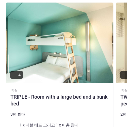
세부 정보 보기
세부 
4
객실
객
TRIPLE - Room with a large bed and a bunk
TW
bed
pe
3명 최대
2명
침구
침
1 x 더블 베드 그리고 1 x 이층 침대