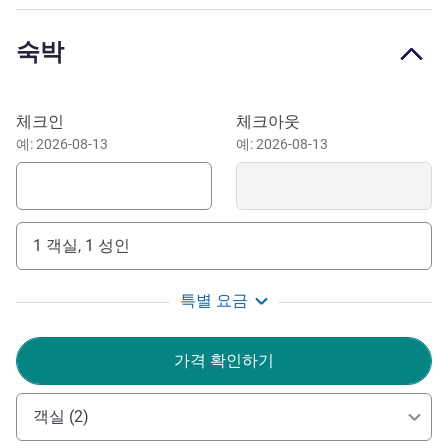
Known for its comfort and quality, Sweet Bed by ibis
bedding guarantees you a good night's sleep. Rich
숙박
architectural & cultural heritage, Printemps de Bourges,
cathedral & half-timbered houses: the city of Bourges was
voted European Capital of Culture 2028. Discover the
이 호텔 예약하기
체크인
체크아웃
charm of the city of Bourges.
예: 2026-08-13
예: 2026-08-13
We welcome you in freshly renovated rooms with soft
and soothing colors! Enjoy an all-you-can-eat buffet
breakfast for a great start to your day. Catering available at
1 객실, 1 성인
the Novotel
호텔 관리
특별 요금
가격 확인하기
객실 (2)