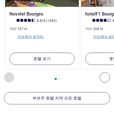
4성
Novotel Bourges
hotelF1 Bour
고객 평점 (ALL 평가)
리뷰
고객 평점 (ALL 평
4.5/5
(1485
)
4
거리
107
m
거리
204
m
지도에서 보아라.
지도에서 보
호텔 보기
호
2
/
1
페이지
, 주변에 있는 다른 시설 1 :, 주변에 있는 다른 시설 2 
이전 - 주변에 있는 다른 시설
다음
부르주 호텔 지역 모든 호텔