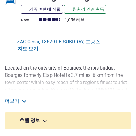
가족 여행에 적합
친환경 인증 획득
고객 평점 (ALL 평가)
1,056 리뷰
4.5/5
ZAC César, 18570 LE SUBDRAY, 프랑스
-
지도 보기
Located on the outskirts of Bourges, the ibis budget
호텔설명
Bourges formerly Etap Hotel is 3.7 miles, 6 km from the
town center within easy reach of the regions finest tourist
attractions, including Bourges Cathedral a UNESCO world
heritage site, Jacques Coeur palace and the Sancerre
더보기
vineyards. Take a break in rooms for 1, 2 or 3 people at
ibis budget Bourges
affordable rates. An economy hotel offering rooms with
free WIFI and private car park.
호텔 정보
Relax at a low price at the ibis budget Bourges hotel.