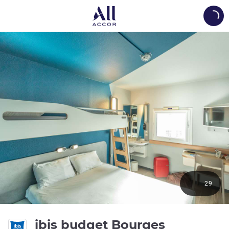
Load
29
2성
ibis budget Bourges