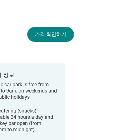
가격 확인하기
가 정보
c car park is free from
to 9am, on weekends and
ublic holidays
 catering (snacks)
lable 24 hours a day and
key bar open (from
am to midnight)