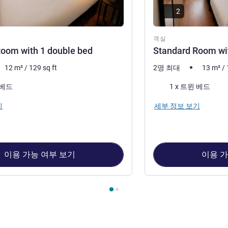
2
객실
oom with 1 double bed
Standard Room wit
12
m²
/
129
sq ft
2명 최대
13
m²
/
침구
 베드
1 x 트윈 베드
기
세부 정보 보기
이용 가능 여부 보기
이용 가
1 : Standard Room with 1 double bed , 객실 2 : Standard Room w