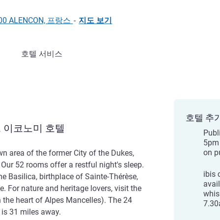
 61000 ALENCON, 프랑스
-
지도 보기
호텔 서비스
호텔 추
 이코노미 호텔
Publi
5pm 
on p
wn area of the former City of the Dukes,
 Our 52 rooms offer a restful night's sleep.
ibis
 Basilica, birthplace of Sainte-Thérèse,
avai
 For nature and heritage lovers, visit the
whis
(in the heart of Alpes Mancelles). The 24
7.30
 is 31 miles away.