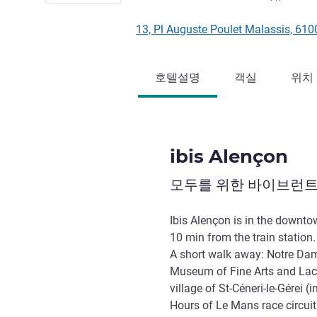
13, Pl Auguste Poulet Malassis,
호텔설명
객실
위치
ibis Alençon
모두를 위한 바이브런트
Ibis Alençon is in the downto
10 min from the train station.
A short walk away: Notre Dame
Museum of Fine Arts and Lace.
village of St-Céneri-le-Gérei 
Hours of Le Mans race circuit