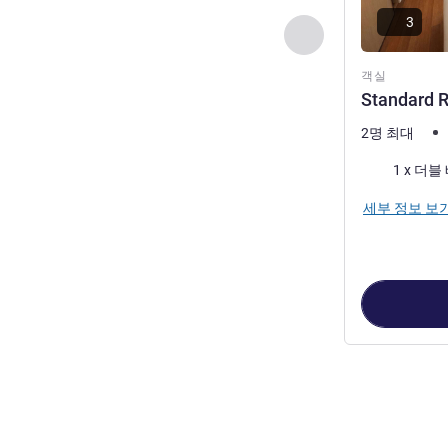
3
이전 - 객실
객실
Standard R
2명 최대
침구
1 x 더블
세부 정보 보
2
/
1
페이지
, 객실 