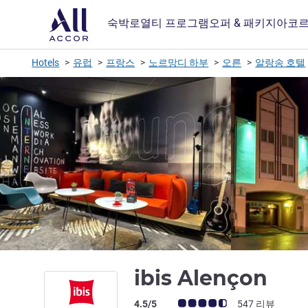
숙박
로열티 프로그램
오퍼 & 패키지
아코르
Hotels
유럽
프랑스
노르망디 하부
오른
알랑송 호텔
3성
ibis Alençon
고객 평점 (ALL 평가)
4.5/5
547 리뷰