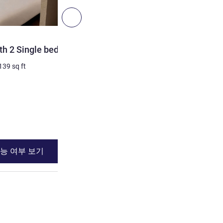
다음 - 객실
객실
h 2 Single beds
Standard Room with 1 sin
[100 cm])
139
sq ft
1명 최대
9
m²
/
96
sq ft
침구
1 x 싱글 베드
세부 정보 보기
능 여부 보기
이용 가능 여부
ith 2 Single beds