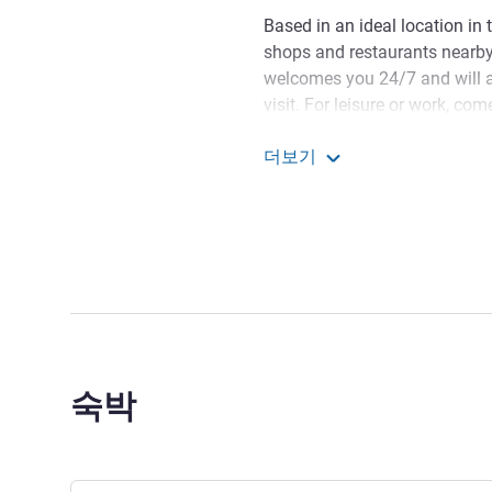
Based in an ideal location in 
shops and restaurants nearb
welcomes you 24/7 and will ad
visit. For leisure or work, co
Normandy, combining nature,
더보기
Looking for attentive and p
ibis Alençon
team look forward to welcomi
HELENE VALLEE 호텔 관리
숙박