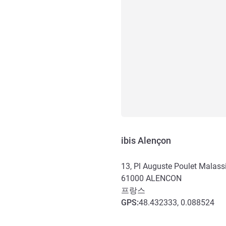
ibis Alençon
13, Pl Auguste Poulet Malass
61000
ALENCON
프랑스
GPS
:
48.432333, 0.088524
호텔 접근 및 교통