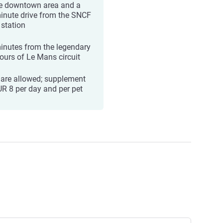
he downtown area and a
inute drive from the SNCF
 station
inutes from the legendary
ours of Le Mans circuit
 are allowed; supplement
UR 8 per day and per pet