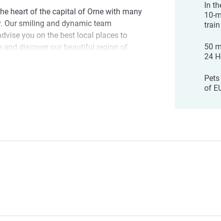
In t
the heart of the capital of Orne with many
10-m
y. Our smiling and dynamic team
train
vise you on the best local places to
50 m
me and discover our beautiful region of
24 H
 heritage and renowned gastronomy.
Pets
ersonalized service: Lucie and her entire
of E
ng you to our beautiful city in Normandy!