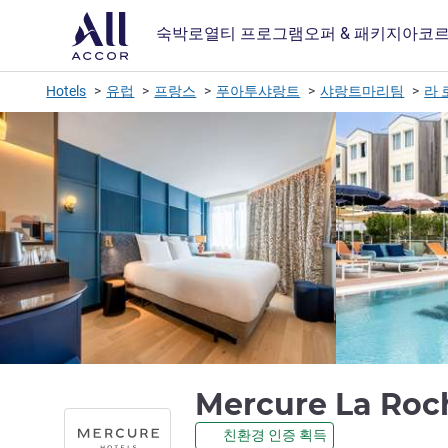
숙박
로열티 프로그램
오퍼 & 패키지
아코르
Hotels
유럽
프랑스
푸아투샤랑트
샤랑트마리팀
라 
Mercure La Roch
친환경 인증 획득