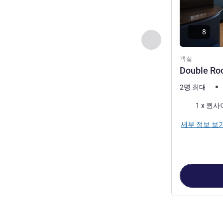
8
이전 - 객실
객실
Double R
2명 최대
침구
1 x 퀸
세부 정보 보
3
/
1
페이지
, 객실 