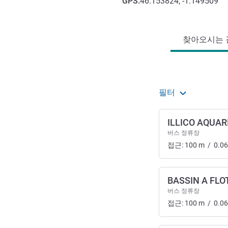
GPS
:
46.153824, -1.149509
호텔 접근 및 교통
찾아오시는 길
필터
ILLICO AQUA
버스 정류장
접근:
100
m
/
0.06
BASSIN A FLO
버스 정류장
접근:
100
m
/
0.06