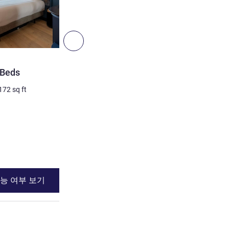
8
다음 - 객실
객실
 Beds
Double Room with King-s
172
sq ft
2명 최대
16
m²
/
172
sq ft
침구
1 x 킹사이즈 베드
세부 정보 보기
능 여부 보기
이용 가능 여부