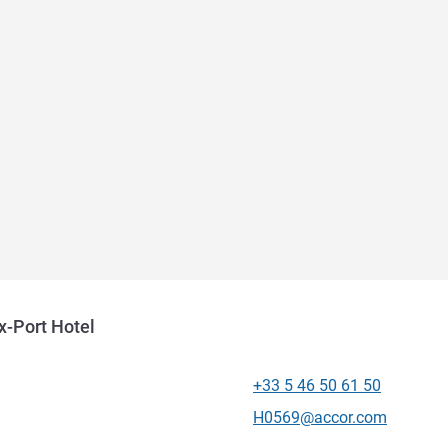
x-Port Hotel
+33 5 46 50 61 50
전화
E-mail
H0569@accor.com