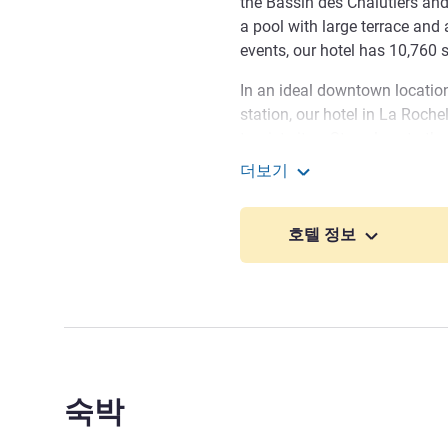
the Bassin des Chalutiers and 
a pool with large terrace and 
events, our hotel has 10,760 
In an ideal downtown location
station, our hotel in La Roche
tourist sites. Stay close to 
stone's throw from the Old Po
더보기
from Minimes Beach. Don't mi
Mercure La Rochelle Vieux
or the green canals at Poitev
호텔 정보
Beautiful La Rochelle is a hub 
aquarium, towers or museums.
and enjoy some downtime aro
Welcome to the Mercure La 
enjoy this hotel and all of it
pool and terrace).
숙박
Patricia BLONDEL 호텔 관리