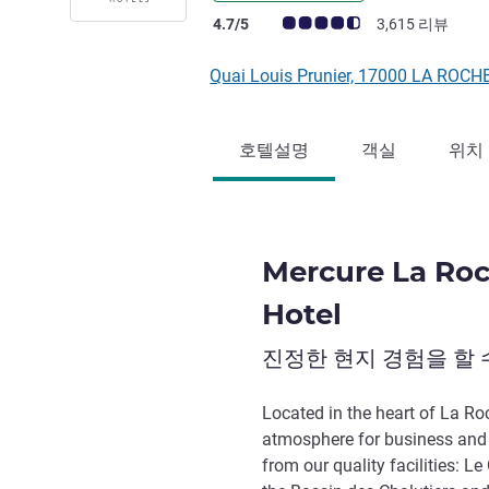
고객 평점 (ALL 평가)
4.7/5
3,615 리뷰
Quai Louis Prunier, 17000 LA RO
호텔설명
객실
위치
Mercure La Roc
Hotel
진정한 현지 경험을 할 
Located in the heart of La Ro
atmosphere for business and l
from our quality facilities: 