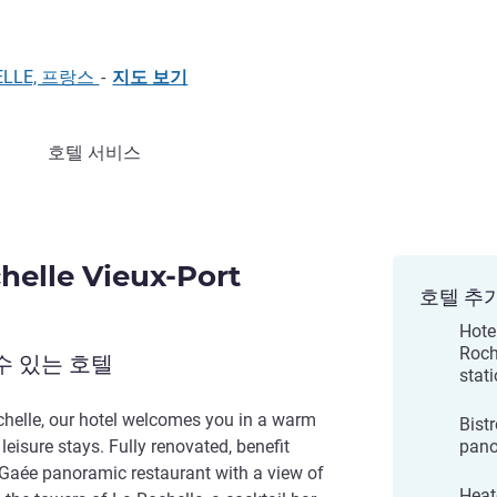
CHELLE, 프랑스
-
지도 보기
호텔 서비스
helle Vieux-Port
호텔 추
Hote
Roch
수 있는 호텔
stat
chelle, our hotel welcomes you in a warm
Bistr
eisure stays. Fully renovated, benefit
pano
Le Gaée panoramic restaurant with a view of
Heat