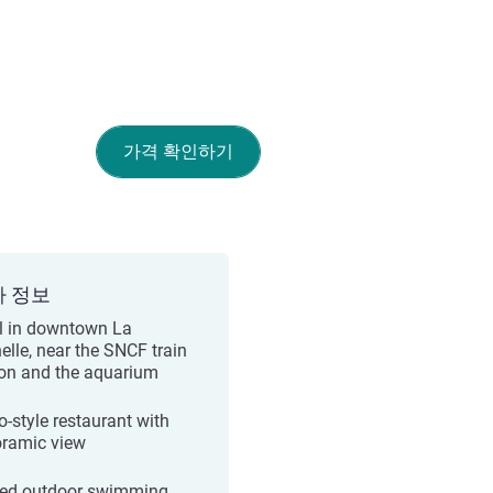
가격 확인하기
가 정보
l in downtown La
elle, near the SNCF train
ion and the aquarium
o-style restaurant with
ramic view
ed outdoor swimming