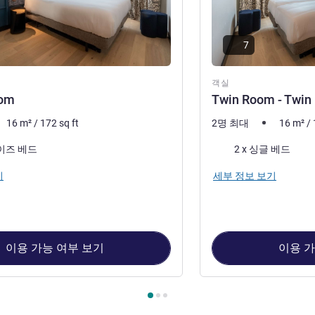
7
객실
oom
Twin Room - Twin
16
m²
/
172
sq ft
2명 최대
16
m²
/
침구
사이즈 베드
2 x 싱글 베드
기
세부 정보 보기
이용 가능 여부 보기
이용 가
1 : Double Room , 객실 2 : Twin Room - Twin Beds