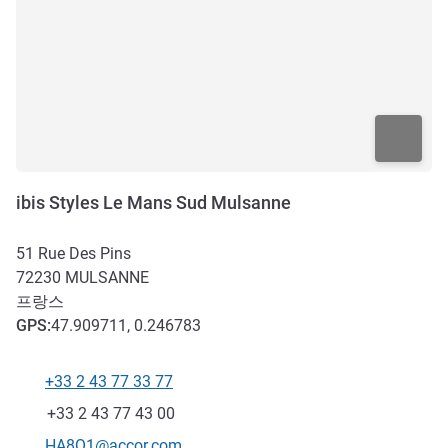
ibis Styles Le Mans Sud Mulsanne
51 Rue Des Pins
72230
MULSANNE
프랑스
GPS
:
47.909711, 0.246783
+33 2 43 77 33 77
전화
팩스
+33 2 43 77 43 00
E-mail
HA8Q1@accor.com