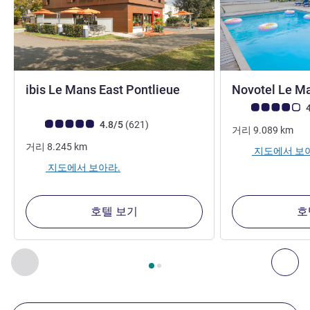
3성
ibis Le Mans East Pontlieue
Novotel Le M
고객 평점 (ALL 평
4
고객 평점 (ALL 평가)
리뷰
4.8/5
(621
)
거리
9.089
km
거리
8.245
km
지도에서 보
지도에서 보아라.
호텔 보기
호
2
/
1
페이지
, 주변에 있는 다른 시설 1 :, 주변에 있는 다른 시설 2 
이전 - 주변에 있는 다른 시설
다음