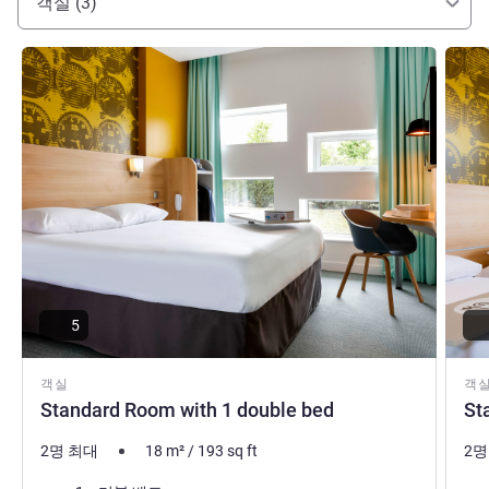
객실 (3)
세부 정보 보기
세부 
5
객실
객
Standard Room with 1 double bed
St
2명 최대
18
m²
/
193
sq ft
2명
침구
침