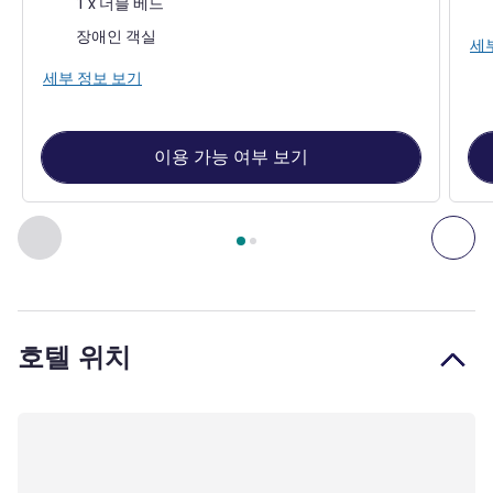
1 x 더블 베드
장애인 객실
세
세부 정보 보기
이용 가능 여부 보기
2
/
1
페이지
, 객실 1 : Standard Room with 1 double bed , 객실 2
이전 - 객실
다음
호텔 위치