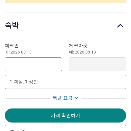
Ideally located, you are close to the 24 Hours golf course,
the Bugatti circuit, the 24 Hours museum, the Antarès hall,
the Marie-Marvingt stadium and the go-kart tracks. You
숙박
can also discover the cultural treasures of Le Mans, such
as the Plantagenet City and Saint-Julien Cathedral, or take
a nature break in the Alpes Mancelles or the Arche de la
이 호텔 예약하기
체크인
체크아웃
Nature.
예: 2026-08-13
예: 2026-08-13
Our warm and attentive team is eager to welcome you
for an unforgettable stay!
See you soon at ibis Styles Le Mans Sud Mulsanne.
Benjamin BOURNIER, General Manager - Maxime
1 객실, 1 성인
LARBIOSE, Restaurant Manager
Benjamin BOURNIER 호텔 관리
특별 요금
가격 확인하기