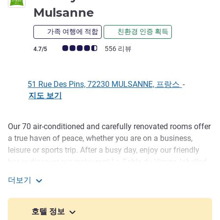
3성
Mulsanne
가족 여행에 적합
친환경 인증 획득
고객 평점 (ALL 평가)
556 리뷰
4.7/5
51 Rue Des Pins, 72230 MULSANNE, 프랑스
-
지도 보기
Our 70 air-conditioned and carefully renovated rooms offer
호텔설명
a true haven of peace, whether you are on a business,
leisure or sports trip. After a busy day, enjoy our friendly
bar or discover our restaurant La Table du Virage, labelled
Maître Restaurateur, which offers local and 100%
더보기
homemade cuisine. Open Monday to Saturday from 7pm
ibis Styles Le Mans Sud Mulsanne
to 9:45pm, we highly recommended that you reserve your
table in advance.
호텔 정보