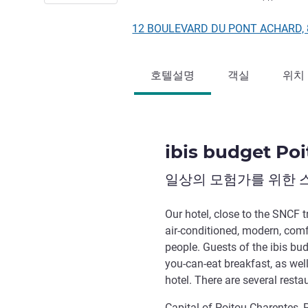
12 BOULEVARD DU PONT ACHARD,
호텔설명
객실
위치
ibis budget Poi
일상의 모험가를 위한 
Our hotel, close to the SNCF 
air-conditioned, modern, com
people. Guests of the ibis budg
you-can-eat breakfast, as wel
hotel. There are several resta
Capital of Poitou-Charentes, P