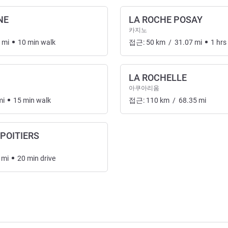
NE
LA ROCHE POSAY
카지노
mi
10
min
walk
접근:
50
km
/
31.07
mi
1
hrs
LA ROCHELLE
아쿠아리움
mi
15
min
walk
접근:
110
km
/
68.35
mi
POITIERS
mi
20
min
drive