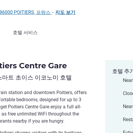
 86000 POITIERS, 프랑스
-
지도 보기
호텔 서비스
tiers Centre Gare
호텔 추
스마트 초이스 이코노미 호텔
Near
train station and downtown Poitiers, offers
Clos
fortable bedrooms, designed for up to 3
Near
et Poitiers Centre Gare enjoy a full all-
l as free unlimited WiFi throughout the
Rest
urants nearby if you are hungry.
Futu
oitiers charms visitors with its heritage.