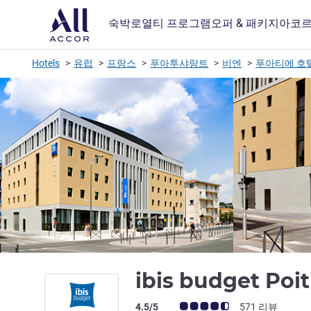
숙박
로열티 프로그램
오퍼 & 패키지
아코르
Hotels
유럽
프랑스
푸아투샤랑트
비엔
푸아티에 호
ibis budget Poi
고객 평점 (ALL 평가)
4.5/5
571 리뷰