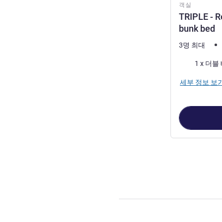
객실
TRIPLE - R
bunk bed
3명 최대
침구
세부 정보 보
2
/
1
페이지
, 객실 