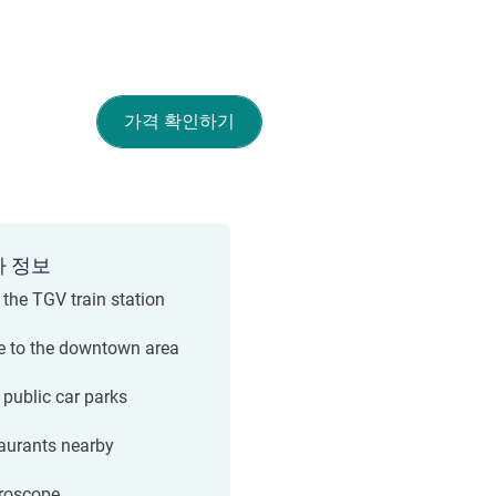
가격 확인하기
가 정보
 the TGV train station
e to the downtown area
 public car parks
aurants nearby
roscope