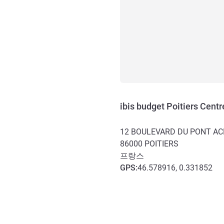
ibis budget Poitiers Centr
12 BOULEVARD DU PONT A
86000
POITIERS
프랑스
GPS
:
46.578916, 0.331852
호텔 접근 및 교통