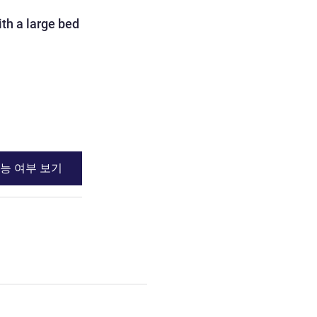
객실
h a large bed for 2
TWIN - Room with twin be
2명 최대
침구
2 x 트윈 베드 그리고
세부 정보 보기
능 여부 보기
이용 가능 여부
BLE - Room with a large bed for 2 people