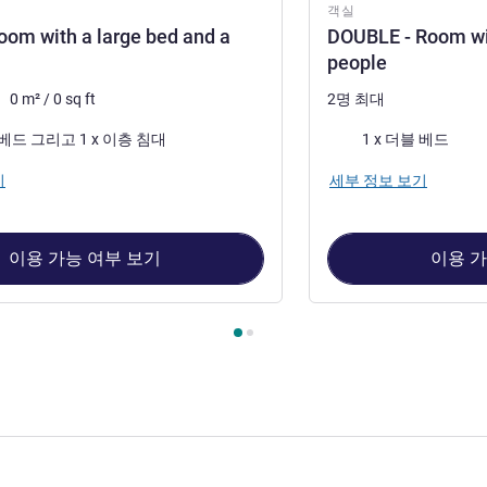
객실
oom with a large bed and a
DOUBLE - Room wit
people
0
m²
/
0
sq ft
2명 최대
침구
1 x 더블 베드 그리고 1 x 이층 침대
1 x 더블 베드
기
세부 정보 보기
이용 가능 여부 보기
이용 가
1 : TRIPLE - Room with a large bed and a bunk bed , 객실 2 : DOU