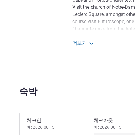
Visit the church of Notre-Dam
Leclerc Square, amongst other 
course visit Futuroscope, one
10-minute drive from the hote
and old.
더보기
ibis budget Poitiers Centr
숙박
이 호텔 예약하기
체크인
체크아웃
예: 2026-08-13
예: 2026-08-13