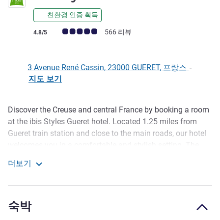
친환경 인증 획득
고객 평점 (ALL 평가)
566 리뷰
4.8/5
3 Avenue René Cassin, 23000 GUERET, 프랑스
-
지도 보기
Discover the Creuse and central France by booking a room
호텔설명
at the ibis Styles Gueret hotel. Located 1.25 miles from
Gueret train station and close to the main roads, our hotel
welcomes you in a comfortable and stylish setting. The
hotel has 56 bedrooms, a bar, a private car park and a
더보기
seminar room equipped with 4K video, 7.1 Chromecast
Ibis Styles Gueret
sound and high speed WIFI.
In the heart of the Creuse, visit the Aubusson tapestries or
숙박
admire the valley of the impressionist painters of Crozant.