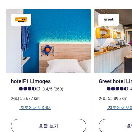
hotelF1 Limoges
Greet hotel 
고객 평점 (ALL 평가)
리뷰
고객 평점 (ALL 평
3.4/5
(260
)
4
거리
55.677
km
거리
55.895
km
지도에서 보아라.
지도에서 보
호텔 보기
호