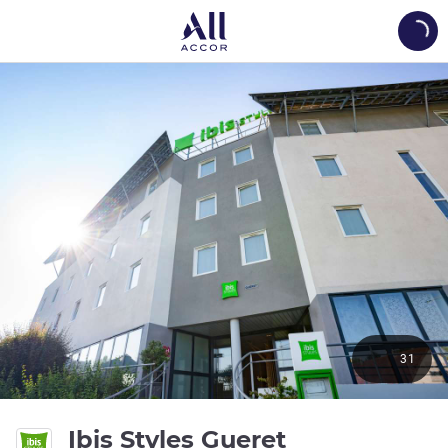
Load
31
3성
Ibis Styles Gueret