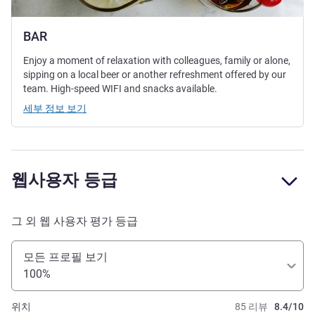
BAR
Enjoy a moment of relaxation with colleagues, family or alone,
sipping on a local beer or another refreshment offered by our
team. High-speed WIFI and snacks available.
세부 정보 보기
웹사용자 등급
그 외 웹 사용자 평가 등급
모든 프로필 보기
100%
위치
85 리뷰
8.4/10