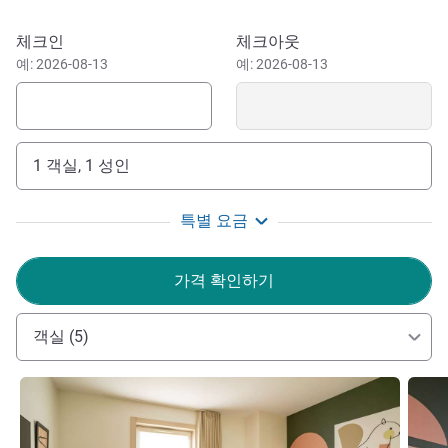
Mountain bikers & walkers will enjoy a perfect outdoor
getaway in Monts de Guéret.
이 호텔 예약하기
체크인
체크아웃
예: 2026-08-13
예: 2026-08-13
Welcome to the green heart of France. A haven of calm
and serenity where you can relax and rest in our hotel with
a singular and modern style that will meet all your
expectations. Come and dream with us.
1 객실, 1 성인
Dimitri TOURATIER 호텔 관리
특별 요금
가격 확인하기
객실 (5)
세부 정보 보기
세부 