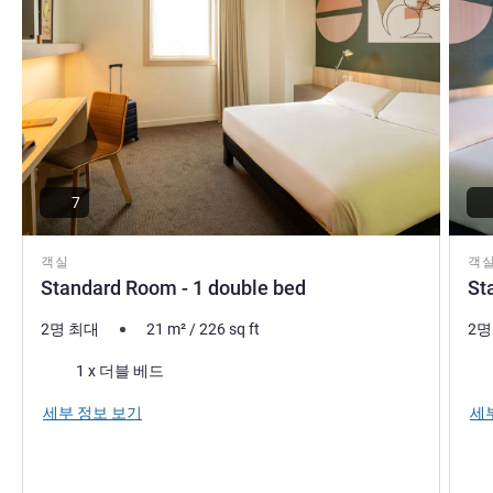
7
객실
객
Standard Room - 1 double bed
St
2명 최대
21
m²
/
226
sq ft
2명
침구
침
1 x 더블 베드
세부 정보 보기
세