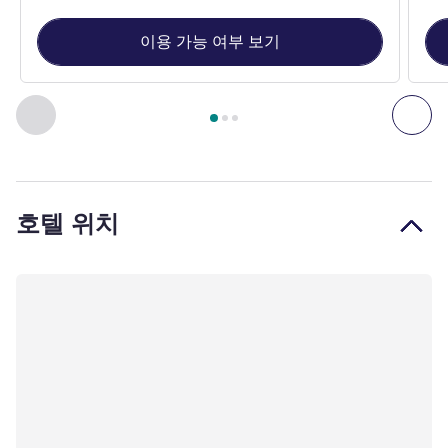
이용 가능 여부 보기
3
/
1
페이지
, 객실 1 : Standard Room - 1 double bed , 객실 2 : St
이전 - 객실
다음
호텔 위치