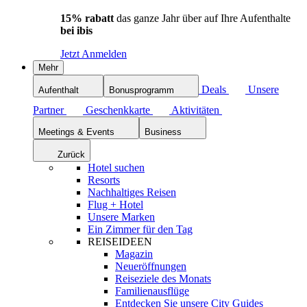
15% rabatt
das ganze Jahr über auf Ihre Aufenthalte
bei ibis
Jetzt Anmelden
Mehr
Deals
Unsere
Aufenthalt
Bonusprogramm
Partner
Geschenkkarte
Aktivitäten
Meetings & Events
Business
Zurück
Hotel suchen
Resorts
Nachhaltiges Reisen
Flug + Hotel
Unsere Marken
Ein Zimmer für den Tag
REISEIDEEN
Magazin
Neueröffnungen
Reiseziele des Monats
Familienausflüge
Entdecken Sie unsere City Guides