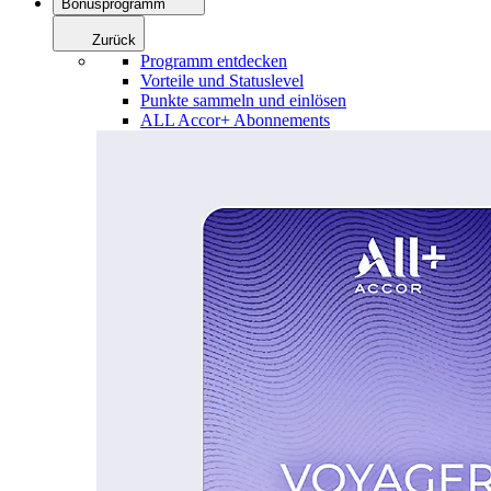
Bonusprogramm
Zurück
Programm entdecken
Vorteile und Statuslevel
Punkte sammeln und einlösen
ALL Accor+ Abonnements