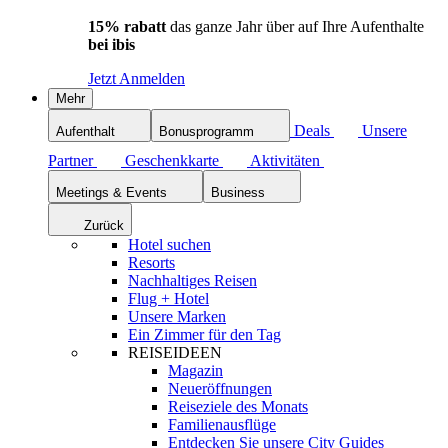
15% rabatt
das ganze Jahr über auf Ihre Aufenthalte
bei ibis
Jetzt Anmelden
Mehr
Deals
Unsere
Aufenthalt
Bonusprogramm
Partner
Geschenkkarte
Aktivitäten
Meetings & Events
Business
Zurück
Hotel suchen
Resorts
Nachhaltiges Reisen
Flug + Hotel
Unsere Marken
Ein Zimmer für den Tag
REISEIDEEN
Magazin
Neueröffnungen
Reiseziele des Monats
Familienausflüge
Entdecken Sie unsere City Guides