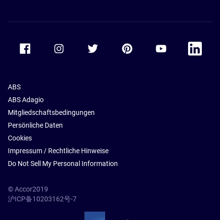
Accor Facebook
Accor Instagram
Accor Twitter
Accor Pinterest
Accor Youtube
Accor Li
ABS
ABS Adagio
Mitgliedschaftsbedingungen
Persönliche Daten
Cookies
Impressum / Rechtliche Hinweise
Do Not Sell My Personal Information
© Accor2019
沪ICP备10203162号-7
SSL Secure – globalSign