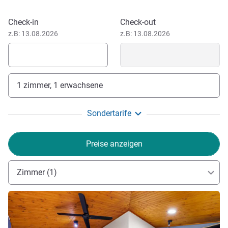
Der Kakadu Nationalpark liegt 171 km südöstlich von
Dieses Hotel buchen
Check-in
Check-out
Darwin und ist ein Naturschutzgebiet in der Alligator Rivers
z.B: 13.08.2026
z.B: 13.08.2026
Region des Northern Territory in Australien. Der Park gehört
zum UNESCO Weltkulturerbe.
1 zimmer, 1 erwachsene
Sondertarife
Preise anzeigen
Zimmer (1)
Details ansehen