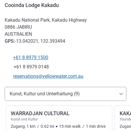
Cooinda Lodge Kakadu
Kakadu National Park, Kakadu Highway
0886
JABIRU
AUSTRALIEN
GPS
:
-13.042021, 132.393494
+61 8 8979 1500
Tel
Fax
+61 8 8979 0148
Kontakt-E-Mail
reservations@yellowwater.com.au
Erreichbarkeit und Anbindung
Kunst, Kultur und Unterhaltung (9)
WARRADJAN CULTURAL
KAK
Kunst und Kultur
Tourist
Zugang:
1
km
/
0.62
mi
15
min
walk
/
1
min
drive
Zugan