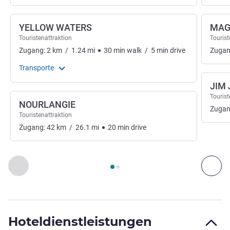
YELLOW WATERS
MAG
Touristenattraktion
Tourist
Zugang:
2
km
/
1.24
mi
30
min
walk
/
5
min
drive
Zugan
Transporte
JIM 
Tourist
NOURLANGIE
Zugan
Touristenattraktion
Zugang:
42
km
/
26.1
mi
20
min
drive
Seite
1
von
2
, Kunst, Kultur und Unterhaltung 1 :, Kunst, Kultu
Zurück - Kunst, Kultur und Unterhaltung
Wei
Hoteldienstleistungen