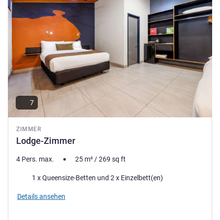
7
ZIMMER
Lodge-Zimmer
4 Pers. max.
25
m²
/
269
sq ft
Bettwäsche
1 x Queensize-Betten und 2 x Einzelbett(en)
Details ansehen