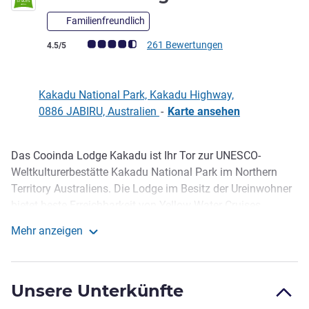
Familienfreundlich
Note Kundenmeinungen (Bewertung ALL)
261 Bewertungen
4.5/5
Kakadu National Park, Kakadu Highway,
0886 JABIRU, Australien
-
Karte ansehen
Das Cooinda Lodge Kakadu ist Ihr Tor zur UNESCO-
Beschreibung
Weltkulturerbestätte Kakadu National Park im Northern
Territory Australiens. Die Lodge im Besitz der Ureinwohner
bietet beste Erreichbarkeit von Yellow Water Cruises,
Kulturzentrum Warradjan, Wasserfällen Ji m Jim
Mehr anzeigen
Falls/Twin Falls, Nourlangie und Buschwanderungen.
Cooinda Lodge Kakadu
Nach einem Tag voller Abenteuer oder Entspannung an
den stilvollen Resort-Pools können Sie Speisen im Freien
Unsere Unterkünfte
im Barra Bistro & Bar genießen oder ganz privat in Ihrem
Innenhof entspannen.