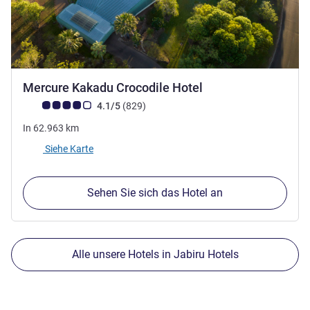
3,5 Sterne
Mercure Kakadu Crocodile Hotel
Note Kundenmeinungen (Bewertung ALL)
Bewertungen
4.1/5
(829
)
In
62.963
km
Siehe Karte
Sehen Sie sich das Hotel an
Alle unsere Hotels in Jabiru Hotels