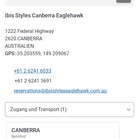
ibis Styles Canberra Eaglehawk
1222 Federal Highway
2620
CANBERRA
AUSTRALIEN
GPS
:
-35.203559, 149.209067
+61 2 6241 6033
Tel
Fax
+61 2 6241 3691
Kontakt-E-Mail
reservations@ibisstyleseaglehawk.com.au
Erreichbarkeit und Anbindung
Zugang und Transport (1)
CANBERRA
Bahnhof