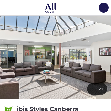
Load
24
ibis Styles Canberra