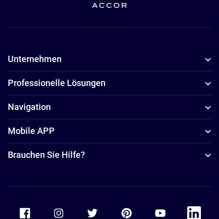
Unternehmen
Professionelle Lösungen
Navigation
Mobile APP
Brauchen Sie Hilfe?
Accor Facebook
Accor Instagram
Accor Twitter
Accor Pinterest
Accor Youtube
Accor Li