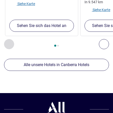
In
9.547
km
Siehe Karte
Siehe Karte
Sehen Sie sich das Hotel an
Sehen Sie s
Seite
1
von
2
, Unsere anderen Etablissements in der Nähe 1 :,
Zurück - Unsere anderen Etablissements in der Nähe
Wei
Alle unsere Hotels in Canberra Hotels