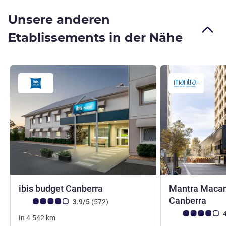
Unsere anderen
Etablissements in der Nähe
3 Sterne
ibis budget Canberra
Mantra Macart
4 St
Canberra
Note Kundenmeinungen (Bewertung ALL)
Bewertungen
3.9/5
(572
)
Note Kundenmein
4
In
4.542
km