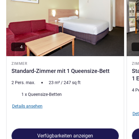
4
ZIMMER
ZI
Standard-Zimmer mit 1 Queensize-Bett
St
1 
2 Pers. max.
23
m²
/
247
sq ft
4 P
Bettwäsche
1 x Queensize-Betten
Bet
Details ansehen
Det
Verfügbarkeiten anzeigen