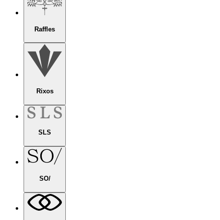
Raffles
Rixos
SLS
SO/