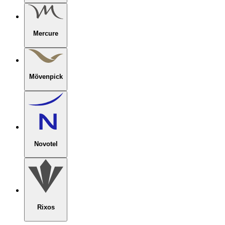
Mercure
Mövenpick
Novotel
Rixos