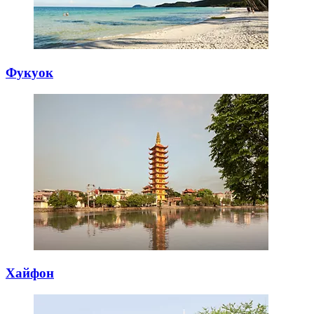
Фукуок
Хайфон