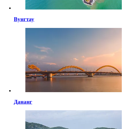
Вунгтау
Дананг