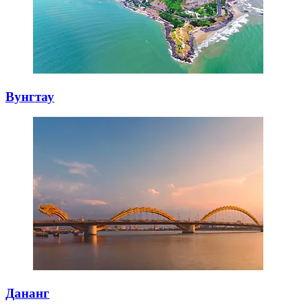
Вунгтау
Дананг