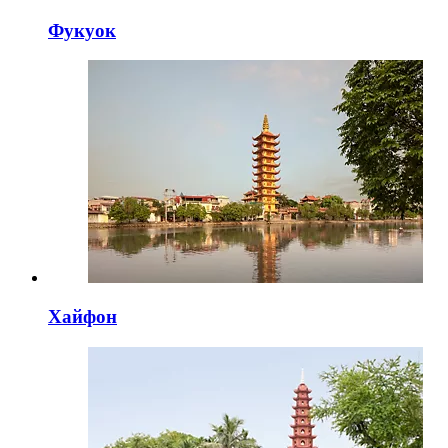
Фукуок
Хайфон