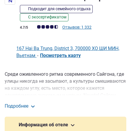
Подходит для семейного отдыха
С экосертификатом
Примечание: отзывы клиентов (Рейтинг ALL)
Отзывов: 1 332
4.7/5
167 Hai Ba Trung, District 3, 700000 ХО ШИ МИН,
Вьетнам
-
Посмотреть карту
Среди оживленного ритма современного Сайгона, где
Описание
улицы никогда не засыпают, а культуры смешиваются
на каждом углу, есть место, которое кажется
одновременно знакомым и новым. Novotel Сайгон
Центр предлагает идеальный баланс комфорта и
Подробнее
удобства. Наш отель расположен в самом центре
Novotel Сайгон Центр
Сайгона. В нем 247 современных, хорошо
оборудованных номеров с прекрасным видом на
Информация об отеле
город. Удобный доступ к главным