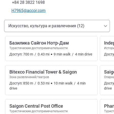
Факс
+84 28 3822 1698
Контактный адрес электронной почты
H7965@accor.com
Доступ и транспорт
Искусство, культура и развлечения (12)
Базилика Сайгон Нотр-Дам
Inde
Туристические достопримечательности
Истор
Доступ:
700
m
/
0.43
mi
9
min
walk
/
4
min
drive
Досту
Bitexco Financial Tower & Saigon
Saig
Зона развлечений/театров
Оперн
Доступ:
850
m
/
0.53
mi
10
min
walk
/
4
min
Досту
drive
drive
Saigon Central Post Office
Pham
Туристические достопримечательности
Турис