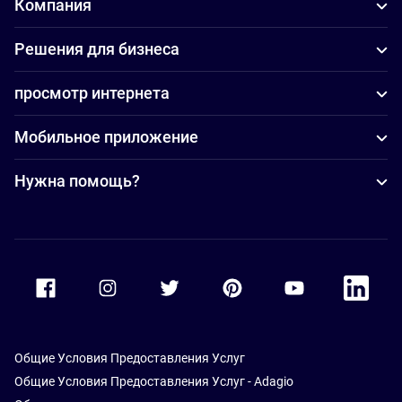
Компания
Решения для бизнеса
просмотр интернета
Мобильное приложение
Нужна помощь?
Accor Facebook
Accor Instagram
Accor Twitter
Accor Pinterest
Accor Youtube
Accor Li
Общие Условия Предоставления Услуг
Общие Условия Предоставления Услуг - Adagio