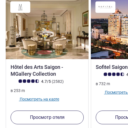
Hôtel des Arts Saigon -
Sofitel Saigo
5 звезды
MGallery Collection
Примечание: отз
4
Примечание: отзывы клиентов (Рейтинг ALL)
Отзывов
4.7/5
(2582
)
в
732
m
в
253
m
Посмотреть 
Посмотреть на карте
Просмотр отеля
Просм