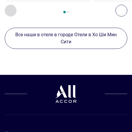
Страница
1
из
2
, Другие отели поблизости 1 :, Другие оте
Назад - Другие отели поблизости
Дал
Все наши в отеле в городе Отели в Хо Ши Мин
Сити