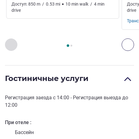
Доступ:
850
m
/
0.53
mi
10
min
walk
/
4
min
Досту
drive
drive
Транс
Страница
1
из
2
, Искусство, культура и развлечения 1 :, 
Назад - Искусство, культура и развлечения
Дал
Гостиничные услуги
Регистрация заезда с
14:00
- Регистрация выезда до
12:00
При отеле
Бассейн