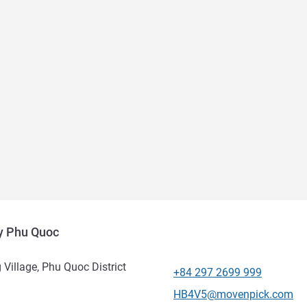
y Phu Quoc
illage, Phu Quoc District
+84 297 2699 999
Телефон
Контактный адрес электр
HB4V5@movenpick.com