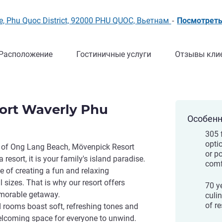
e, Phu Quoc District, 92000 PHU QUOC, Вьетнам
-
Посмотреть
Расположение
Гостиничные услуги
Отзывы кли
ort Waverly Phu
Особенн
305 
opti
h of Ong Lang Beach, Mövenpick Resort
or p
resort, it is your family's island paradise.
comf
 of creating a fun and relaxing
l sizes. That is why our resort offers
70 y
emorable getaway.
culin
of r
 rooms boast soft, refreshing tones and
welcoming space for everyone to unwind.