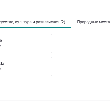
усство, культура и развлечения (2)
Природные места 
e
а
da
а