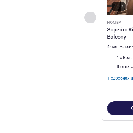
2
Назад - Номер
НОМЕР
Superior K
Balcony
4 чел. макс
Постель
1 x Бол
Виды:
Вид на 
Подробная 
Страница
1
из