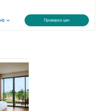
риф
Проверка цен
ия
Подробная информация