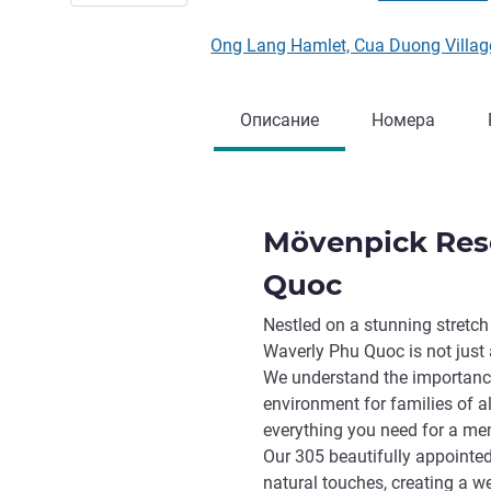
Ong Lang Hamlet, Cua Duong Villag
Описание
Номера
Mövenpick Res
Quoc
Nestled on a stunning stretc
Waverly Phu Quoc is not just a 
We understand the importance
environment for families of al
everything you need for a m
Our 305 beautifully appointed
natural touches, creating a 