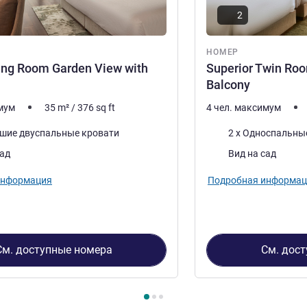
2
НОМЕР
ing Room Garden View with
Superior Twin Ro
Balcony
имум
35
m²
/
376
sq ft
4 чел. максимум
Постель
ьшие двуспальные кровати
2 x Односпальны
Виды:
сад
Вид на сад
информация
Подробная информац
См. доступные номера
См. дос
3
, Номер 1 : Superior King Room Garden View with Balcony , Н