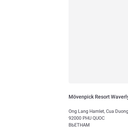
Mövenpick Resort Waverl
Ong Lang Hamlet, Cua Duong V
92000
PHU QUOC
ВЬЕТНАМ