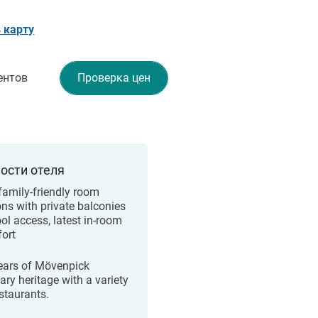
 карту
ентов
Проверка цен
ости отеля
family-friendly room
ons with private balconies
ool access, latest in-room
ort
ears of Mövenpick
ary heritage with a variety
estaurants.