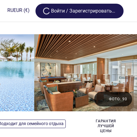
Loading...
RU
EUR
(€)
Bойти / Зарегистрироваться
ФОТО: 90
зды
ГАРАНТИЯ
Подходит для семейного отдыха
ЛУЧШЕЙ
ЦЕНЫ