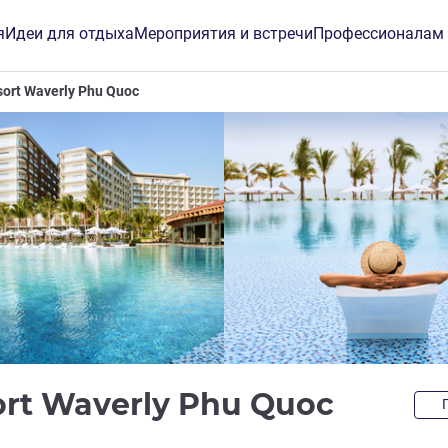
я
Идеи для отдыха
Мероприятия и встречи
Профессионалам
ort Waverly Phu Quoc
5 зве
rt Waverly Phu Quoc
инг ALL)