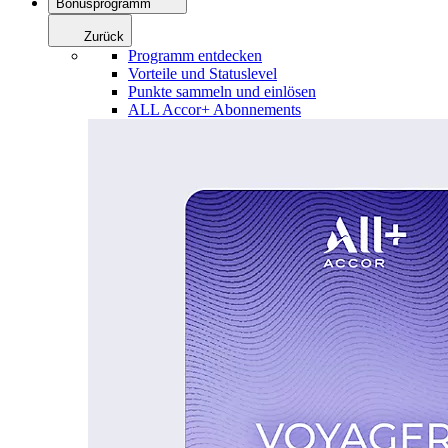
Bonusprogramm
Zurück
Programm entdecken
Vorteile und Statuslevel
Punkte sammeln und einlösen
ALL Accor+ Abonnements