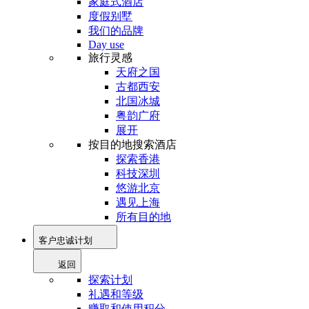
家庭式酒店
度假别墅
我们的品牌
Day use
旅行灵感
天府之国
古都西安
北国冰城
粤韵广府
展开
按目的地搜索酒店
探索香港
科技深圳
悠游北京
遇见上海
所有目的地
客户忠诚计划
返回
探索计划
礼遇和等级
赚取和使用积分