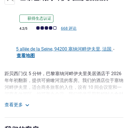
获得生态认证
客户意见评级 (ALL 评级)
668 评论
4.2/5
5 allée de la Seine, 94200 塞纳河畔伊夫里, 法国
-
查看地图
距贝西门仅 5 分钟，巴黎塞纳河畔伊夫里美居酒店于 2026
描述
年年初翻新，提供可俯瞰河流的客房。我们的酒店位于塞纳
河畔伊夫里，适合商务旅客的入住，设有 10 间会议室和一
间商务休闲区，均可举办会议。我们提供采用新鲜时令食材
烹制而成的美味法式餐点，还提供美味健康的早餐，设有一
查看更多
间舒适的酒吧。
巴黎塞纳河畔伊夫里美居酒店
我们在塞纳河畔伊夫里的这家酒店位于塞纳河和马恩河的交
汇处，靠近贝西区和意大利广场，地理位置优越，方便客人