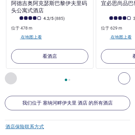
阿德吉奥阿克瑟斯巴黎伊夫里码
宜必思尚品巴
3 星
头公寓式酒店
客户意见评级 (ALL 评级)
评论
客户意见评级 (ALL
4.2/5
(885
)
3
位于
478
m
位于
629
m
在地图上看
在地图上看
看酒店
第
1
页，共
2
页
, 我们在附近的其他酒店 1 :, 我们在附近的其他酒
上一个 - 我们在附近的其他酒店
下
我们位于 塞纳河畔伊夫里 酒店 的所有酒店
酒店保险联系方式