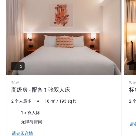
5
客房
客
高级房 - 配备 1 张双人床
标
2 个人最多
18
m²
/
193
sq ft
2 
床上用品
床
1 x 双人床
无障碍房间
请
请参阅详情