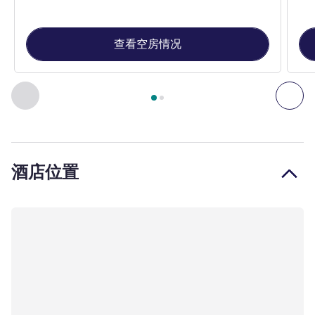
查看空房情况
第
1
页，共
2
页
, 客房 1 : 高级房 - 配备 1 张双人床 , 客房 2
上一个 - 客房
下一
酒店位置