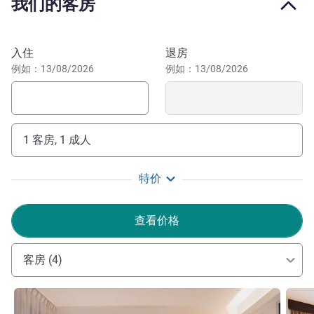
我们的客房
游览巴黎东部，包括亚洲区。喜欢散步郊游的游客可游览文
森城堡及动物园，或漫步前往贝西公园和雅高酒店体育馆。
酒店距离巴黎大区快铁 RER C 线 12 和文森动物园，以及雅
预订此酒店
入住
退房
高体育场所在的贝西公园。从酒店步行 12 分钟即可到达
例如：13/08/2026
例如：13/08/2026
RER C 线车站，前往里昂和奥斯特里茨火车站。在首都旅行
很方便。
从酒店出门沿着塞纳河和马恩河左岸漫步，或者乘坐地铁 8
1 客房, 1 成人
号线，可以抵达弗朗索瓦密特朗图书馆、贝西区、雅高体育
馆、巴黎动物园和花卉公园。
特价
我们期待您光临巴黎塞纳河畔伊夫里美居酒店。该酒店位
于塞纳河岸，靠近巴黎。酒店地理位置优越，提供免费停
查看价格
车，是商务和休闲住宿的理想选择。享受宾至如归的感觉！
客房 (4)
Foued BEN TAHAR 酒店管理
请参阅详情
请参