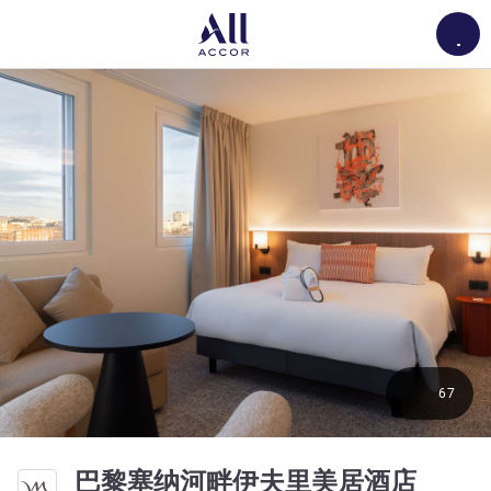
Load
67
4 星
巴黎塞纳河畔伊夫里美居酒店