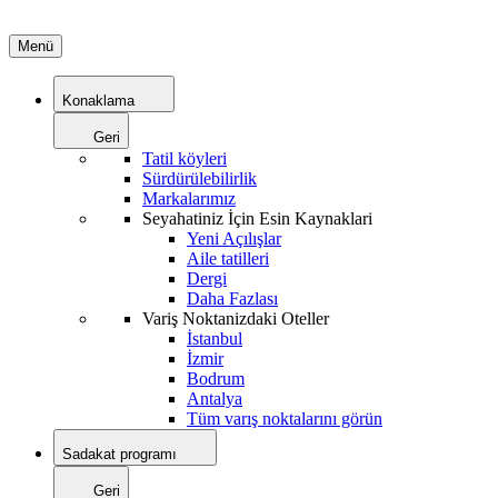
Menü
Konaklama
Geri
Tatil köyleri
Sürdürülebilirlik
Markalarımız
Seyahatiniz İçin Esin Kaynaklari
Yeni Açılışlar
Aile tatilleri
Dergi
Daha Fazlası
Variş Noktanizdaki Oteller
İstanbul
İzmir
Bodrum
Antalya
Tüm varış noktalarını görün
Sadakat programı
Geri