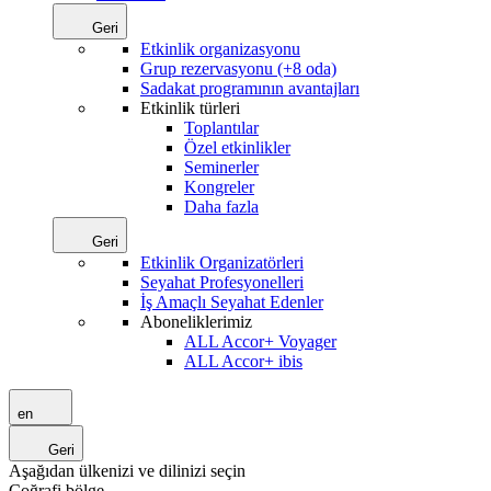
Geri
Etkinlik organizasyonu
Grup rezervasyonu (+8 oda)
Sadakat programının avantajları
Etkinlik türleri
Toplantılar
Özel etkinlikler
Seminerler
Kongreler
Daha fazla
Geri
Etkinlik Organizatörleri
Seyahat Profesyonelleri
İş Amaçlı Seyahat Edenler
Aboneliklerimiz
ALL Accor+ Voyager
ALL Accor+ ibis
en
Geri
Aşağıdan ülkenizi ve dilinizi seçin
Coğrafi bölge