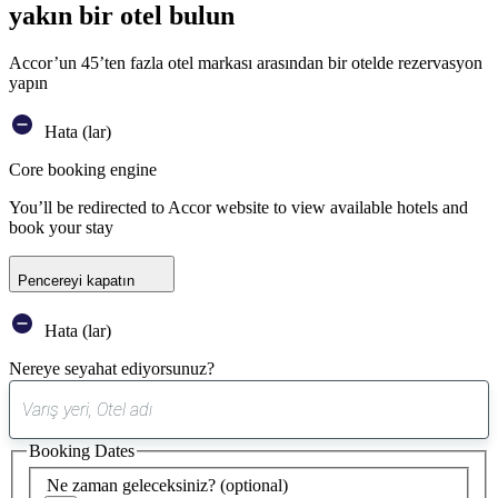
yakın bir otel bulun
Accor’un 45’ten fazla otel markası arasından bir otelde rezervasyon
yapın
Hata (lar)
Core booking engine
You’ll be redirected to Accor website to view available hotels and
book your stay
Pencereyi kapatın
Hata (lar)
Nereye seyahat ediyorsunuz?
0
öneri
Booking Dates
bulundu
Ne zaman geleceksiniz?
(optional)