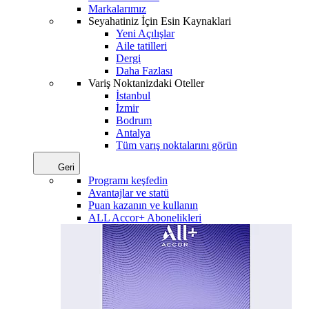
Markalarımız
Seyahatiniz İçin Esin Kaynaklari
Yeni Açılışlar
Aile tatilleri
Dergi
Daha Fazlası
Variş Noktanizdaki Oteller
İstanbul
İzmir
Bodrum
Antalya
Tüm varış noktalarını görün
Geri
Programı keşfedin
Avantajlar ve statü
Puan kazanın ve kullanın
ALL Accor+ Abonelikleri