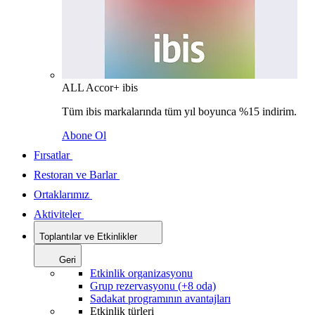
ALL Accor+ ibis
Tüm ibis markalarında tüm yıl boyunca %15 indirim.
Abone Ol
Fırsatlar
Restoran ve Barlar
Ortaklarımız
Aktiviteler
Toplantılar ve Etkinlikler
Geri
Etkinlik organizasyonu
Grup rezervasyonu (+8 oda)
Sadakat programının avantajları
Etkinlik türleri