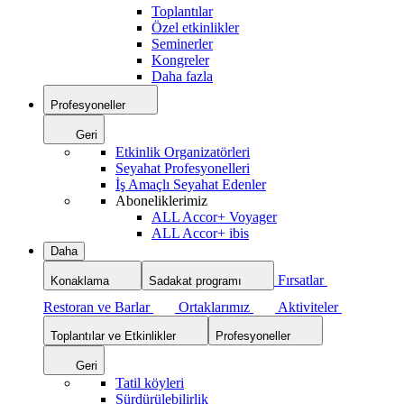
Toplantılar
Özel etkinlikler
Seminerler
Kongreler
Daha fazla
Profesyoneller
Geri
Etkinlik Organizatörleri
Seyahat Profesyonelleri
İş Amaçlı Seyahat Edenler
Aboneliklerimiz
ALL Accor+ Voyager
ALL Accor+ ibis
Daha
Fırsatlar
Konaklama
Sadakat programı
Restoran ve Barlar
Ortaklarımız
Aktiviteler
Toplantılar ve Etkinlikler
Profesyoneller
Geri
Tatil köyleri
Sürdürülebilirlik