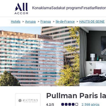
Konaklama
Sadakat programı
Fırsatlar
Restor
Hotels
Avrupa
Fransa
Ile-de-France
HAUTS-DE-SEINE
Pullman Paris l
Avis müşterileri puanı (ALL Puanlama)
4.2/5
2.598 görüş