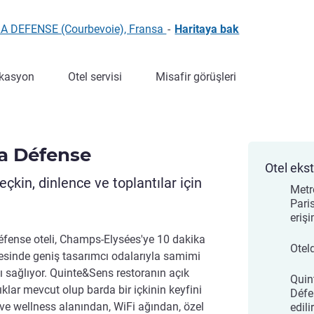
 LA DEFENSE (Courbevoie), Fransa
-
Haritaya bak
kasyon
Otel servisi
Misafir görüşleri
la Défense
Otel ekst
eçkin, dinlence ve toplantılar için
Metr
Pari
eriş
éfense oteli, Champs-Elysées'ye 10 dakika
Otel
sinde geniş tasarımcı odalarıyla samimi
 sağlıyor. Quinte&Sens restoranın açık
Quin
ıklar mevcut olup barda bir içkinin keyfini
Défe
 ve wellness alanından, WiFi ağından, özel
edilir