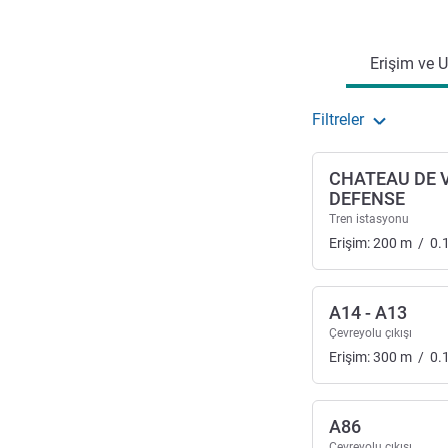
Erişim ve ulaşım
Erişim ve U
Filtreler
CHATEAU DE 
DEFENSE
Tren istasyonu
Erişim:
200
m
/
0.
A14 - A13
Çevreyolu çıkışı
Erişim:
300
m
/
0.
A86
Çevreyolu çıkışı