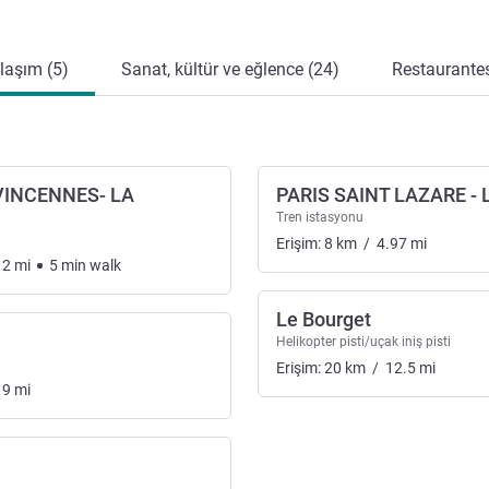
laşım (5)
Sanat, kültür ve eğlence (24)
Restaurantes
VINCENNES- LA
PARIS SAINT LAZARE -
Tren istasyonu
Erişim:
8
km
/
4.97
mi
12
mi
5
min
walk
Le Bourget
Helikopter pisti/uçak iniş pisti
Erişim:
20
km
/
12.5
mi
19
mi