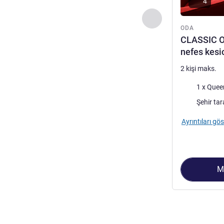
4
Önceki - Oda
ODA
CLASSIC OD
nefes kesi
2 kişi maks.
Şilte
1 x Quee
Manzara:
Şehir tar
Ayrıntıları gös
M
Sayfa
1
/
4
, Oda