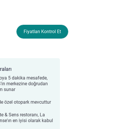
Fiyatları Kontrol Et
raları
oya 5 dakika mesafede,
s'in merkezine doğrudan
im sunar
de özel otopark mevcuttur
te & Sens restoranı, La
nse'ın en iyisi olarak kabul