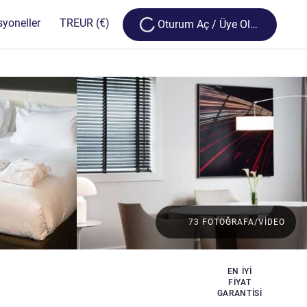
Loading...
syoneller
TR
EUR
(€)
Oturum Aç / Üye Olun
73 FOTOĞRAFA/VIDEO
EN IYI
FIYAT
GARANTISI