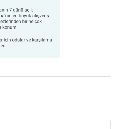
anın 7 günü açık
pa'nın en büyük alışveriş
ezlerinden birine çok
n konum
er için odalar ve karşılama
eri