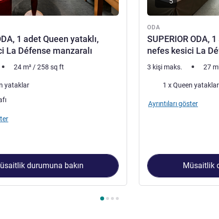
5
ODA
A, 1 adet Queen yataklı,
SUPERIOR ODA, 1 a
ci La Défense manzaralı
nefes kesici La D
24
m²
/
258
sq ft
3 kişi maks.
27
m
Şilte
n yataklar
1 x Queen yataklar
afı
Ayrıntıları göster
ter
üsaitlik durumuna bakın
Müsaitlik
 1 : CLASSIC ODA, 1 adet Queen yataklı, nefes kesici La Défens