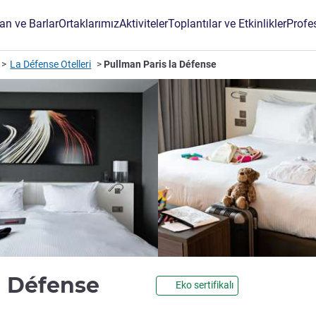
an ve Barlar
Ortaklarımız
Aktiviteler
Toplantılar ve Etkinlikler
Profe
La Défense Otelleri
Pullman Paris la Défense
5 yıldız
a Défense
Eko sertifikalı