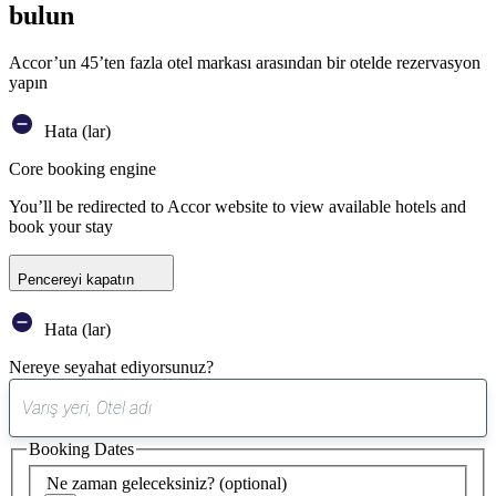
bulun
Accor’un 45’ten fazla otel markası arasından bir otelde rezervasyon
yapın
Hata (lar)
Core booking engine
You’ll be redirected to Accor website to view available hotels and
book your stay
Pencereyi kapatın
Hata (lar)
Nereye seyahat ediyorsunuz?
0
öneri
Booking Dates
bulundu
Ne zaman geleceksiniz?
(optional)