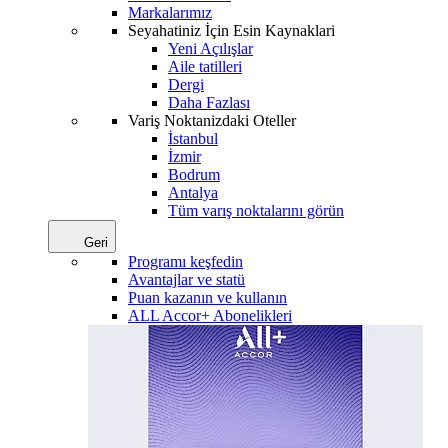
Markalarımız
Seyahatiniz İçin Esin Kaynaklari
Yeni Açılışlar
Aile tatilleri
Dergi
Daha Fazlası
Variş Noktanizdaki Oteller
İstanbul
İzmir
Bodrum
Antalya
Tüm varış noktalarını görün
Geri
Programı keşfedin
Avantajlar ve statü
Puan kazanın ve kullanın
ALL Accor+ Abonelikleri