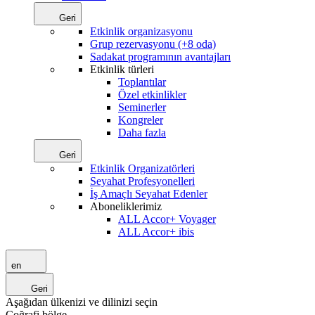
Geri
Etkinlik organizasyonu
Grup rezervasyonu (+8 oda)
Sadakat programının avantajları
Etkinlik türleri
Toplantılar
Özel etkinlikler
Seminerler
Kongreler
Daha fazla
Geri
Etkinlik Organizatörleri
Seyahat Profesyonelleri
İş Amaçlı Seyahat Edenler
Aboneliklerimiz
ALL Accor+ Voyager
ALL Accor+ ibis
en
Geri
Aşağıdan ülkenizi ve dilinizi seçin
Coğrafi bölge