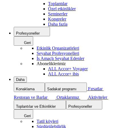
Toplantılar
Özel etkinlikler
Seminerler
Kongreler
Daha fazla
Profesyoneller
Geri
Etkinlik Organizatörleri
Seyahat Profesyonelleri
İş Amaçlı Seyahat Edenler
Aboneliklerimiz
ALL Accor+ Voyager
ALL Accor+ ibis
Daha
Fırsatlar
Konaklama
Sadakat programı
Restoran ve Barlar
Ortaklarımız
Aktiviteler
Toplantılar ve Etkinlikler
Profesyoneller
Geri
Tatil köyleri
Sürdürülebilirlik