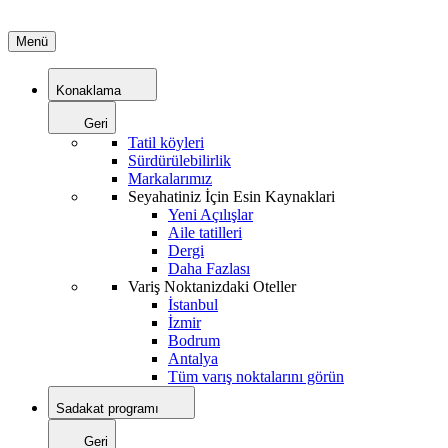
Menü
Konaklama
Geri
Tatil köyleri
Sürdürülebilirlik
Markalarımız
Seyahatiniz İçin Esin Kaynaklari
Yeni Açılışlar
Aile tatilleri
Dergi
Daha Fazlası
Variş Noktanizdaki Oteller
İstanbul
İzmir
Bodrum
Antalya
Tüm varış noktalarını görün
Sadakat programı
Geri