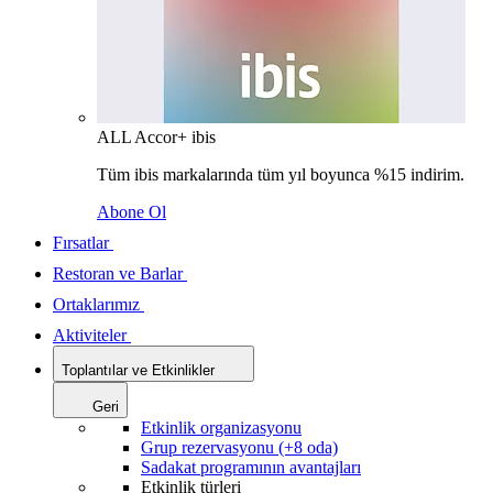
ALL Accor+ ibis
Tüm ibis markalarında tüm yıl boyunca %15 indirim.
Abone Ol
Fırsatlar
Restoran ve Barlar
Ortaklarımız
Aktiviteler
Toplantılar ve Etkinlikler
Geri
Etkinlik organizasyonu
Grup rezervasyonu (+8 oda)
Sadakat programının avantajları
Etkinlik türleri