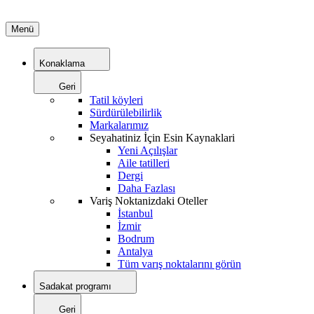
Menü
Konaklama
Geri
Tatil köyleri
Sürdürülebilirlik
Markalarımız
Seyahatiniz İçin Esin Kaynaklari
Yeni Açılışlar
Aile tatilleri
Dergi
Daha Fazlası
Variş Noktanizdaki Oteller
İstanbul
İzmir
Bodrum
Antalya
Tüm varış noktalarını görün
Sadakat programı
Geri