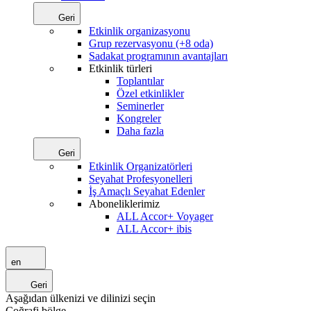
Geri
Etkinlik organizasyonu
Grup rezervasyonu (+8 oda)
Sadakat programının avantajları
Etkinlik türleri
Toplantılar
Özel etkinlikler
Seminerler
Kongreler
Daha fazla
Geri
Etkinlik Organizatörleri
Seyahat Profesyonelleri
İş Amaçlı Seyahat Edenler
Aboneliklerimiz
ALL Accor+ Voyager
ALL Accor+ ibis
en
Geri
Aşağıdan ülkenizi ve dilinizi seçin
Coğrafi bölge