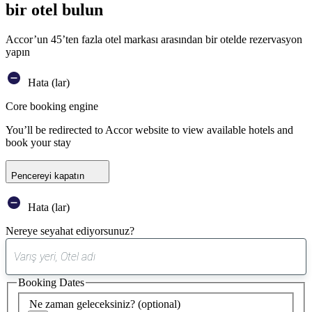
bir otel bulun
Accor’un 45’ten fazla otel markası arasından bir otelde rezervasyon
yapın
Hata (lar)
Core booking engine
You’ll be redirected to Accor website to view available hotels and
book your stay
Pencereyi kapatın
Hata (lar)
Nereye seyahat ediyorsunuz?
0
öneri
Booking Dates
bulundu
Ne zaman geleceksiniz?
(optional)