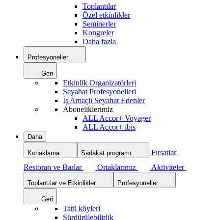
Toplantılar
Özel etkinlikler
Seminerler
Kongreler
Daha fazla
Profesyoneller
Geri
Etkinlik Organizatörleri
Seyahat Profesyonelleri
İş Amaçlı Seyahat Edenler
Aboneliklerimiz
ALL Accor+ Voyager
ALL Accor+ ibis
Daha
Fırsatlar
Konaklama
Sadakat programı
Restoran ve Barlar
Ortaklarımız
Aktiviteler
Toplantılar ve Etkinlikler
Profesyoneller
Geri
Tatil köyleri
Sürdürülebilirlik