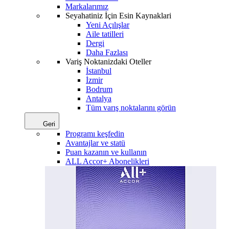
Markalarımız
Seyahatiniz İçin Esin Kaynaklari
Yeni Açılışlar
Aile tatilleri
Dergi
Daha Fazlası
Variş Noktanizdaki Oteller
İstanbul
İzmir
Bodrum
Antalya
Tüm varış noktalarını görün
Geri
Programı keşfedin
Avantajlar ve statü
Puan kazanın ve kullanın
ALL Accor+ Abonelikleri