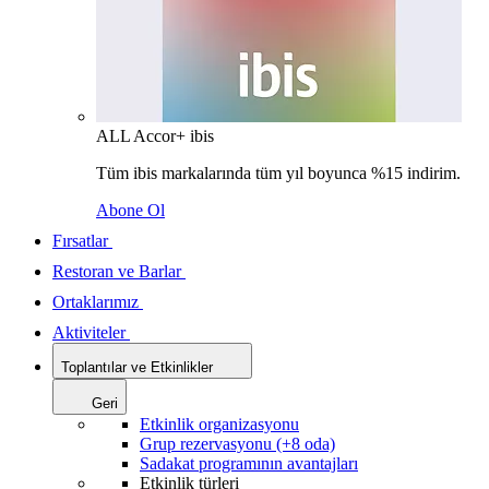
ALL Accor+ ibis
Tüm ibis markalarında tüm yıl boyunca %15 indirim.
Abone Ol
Fırsatlar
Restoran ve Barlar
Ortaklarımız
Aktiviteler
Toplantılar ve Etkinlikler
Geri
Etkinlik organizasyonu
Grup rezervasyonu (+8 oda)
Sadakat programının avantajları
Etkinlik türleri