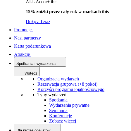
ALL Accor+ ibis
15% zniżki przez cały rok
w
markach ibis
Dołącz Teraz
Promocje
Nasi partnerzy
Karta podarunkowa
Atrakcje
Spotkania i wydarzenia
Wstecz
Organizacja wydarzeń
Rezerwacja grupowa (+8 pokoi)
Korzyści programu lojalnościowego
Typy wydarzeń
Spotkania
Wydarzenia prywatne
Seminaria
Konferencje
Zobacz więcej
Dla profesjonalistów