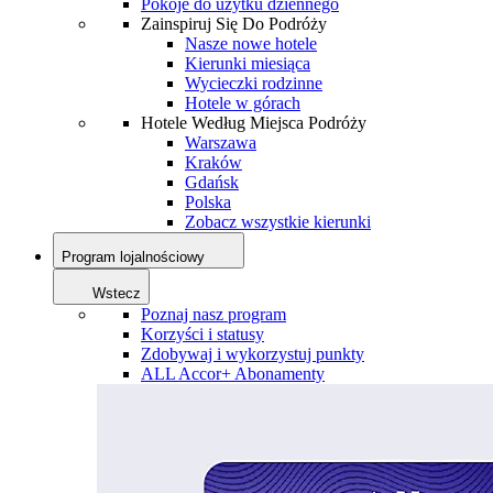
Pokoje do użytku dziennego
Zainspiruj Się Do Podróży
Nasze nowe hotele
Kierunki miesiąca
Wycieczki rodzinne
Hotele w górach
Hotele Według Miejsca Podróży
Warszawa
Kraków
Gdańsk
Polska
Zobacz wszystkie kierunki
Program lojalnościowy
Wstecz
Poznaj nasz program
Korzyści i statusy
Zdobywaj i wykorzystuj punkty
ALL Accor+ Abonamenty