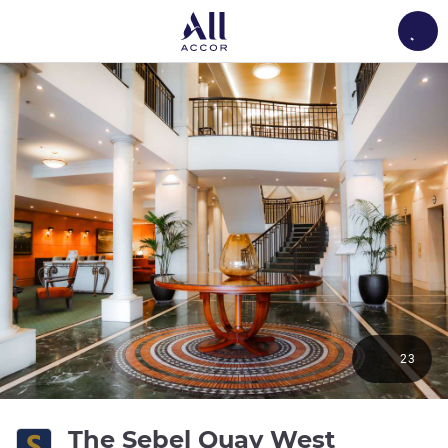
Load
23
The Sebel Quay West