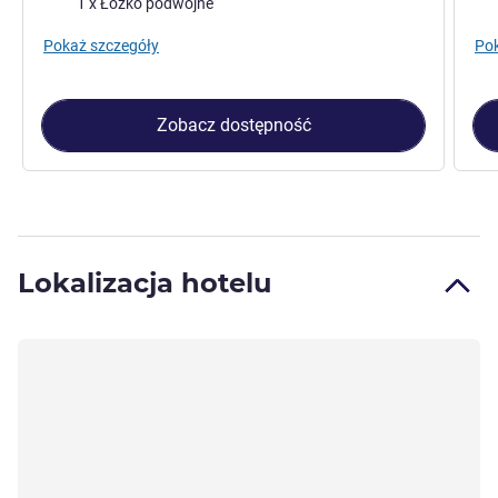
1 x Łóżko podwójne
Pokaż szczegóły
Pok
Zobacz dostępność
Lokalizacja hotelu