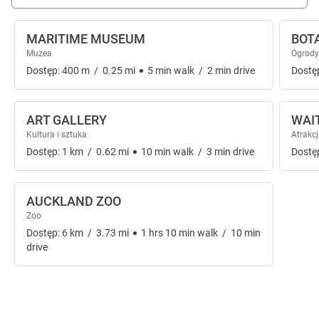
MARITIME MUSEUM
BOT
Muzea
Ogrody
Dostęp:
400
m
/
0.25
mi
5
min
walk
/
2
min
drive
Dostę
ART GALLERY
WAI
Kultura i sztuka
Atrakcj
Dostęp:
1
km
/
0.62
mi
10
min
walk
/
3
min
drive
Dostę
AUCKLAND ZOO
Zoo
Dostęp:
6
km
/
3.73
mi
1
hrs
10
min
walk
/
10
min
drive