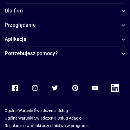
Dla firm
Przeglądanie
Aplikacja
Potrzebujesz pomocy?
Accor Facebook
Accor Instagram
Accor Twitter
Accor Pinterest
Accor Youtube
Accor Li
Ogólne Warunki Świadczenia Usług
Ogólne Warunki Świadczenia Usług Adagio
Regulamin i warunki uczestnictwa w programie