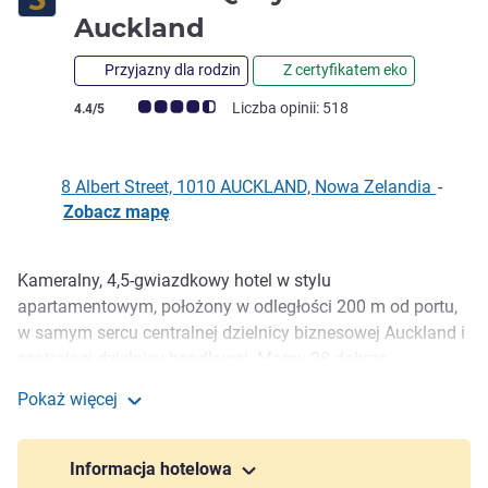
4,5 gwiazdki
Auckland
Przyjazny dla rodzin
Z certyfikatem eko
Ocena klientów (Ocena ALL)
Liczba opinii: 518
4.4/5
8 Albert Street, 1010 AUCKLAND, Nowa Zelandia
-
Zobacz mapę
Kameralny, 4,5-gwiazdkowy hotel w stylu
Opis
apartamentowym, położony w odległości 200 m od portu,
w samym sercu centralnej dzielnicy biznesowej Auckland i
centralnej dzielnicy handlowej. Mamy 28 dobrze
wyposażonych apartamentów z 1, 2 lub 3 sypialniami.
Pokaż więcej
Goście mogą skorzystać z obsługi hotelowej lub postawić
The Sebel Quay West Auckland
na niezależność, którą może zapewnić jedynie
zakwaterowanie w apartamencie.
Informacja hotelowa