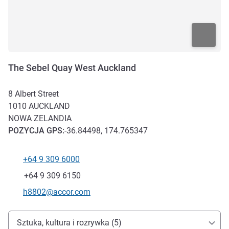
The Sebel Quay West Auckland
8 Albert Street
1010
AUCKLAND
NOWA ZELANDIA
POZYCJA
GPS
:
-36.84498, 174.765347
+64 9 309 6000
Telefon
Faks
+64 9 309 6150
Kontaktowy adres e-mail
h8802@accor.com
Dojazd i transport
Sztuka, kultura i rozrywka (5)