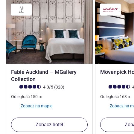
Fable Auckland — MGallery
Mövenpick Ho
5 gwiazdki
Collection
Ocena klientów (Ocena ALL)
Liczba opinii
Ocena klientów (
4.3/5
(320
)
4
Odległość
150
m
Odległość
163
m
Zobacz na mapie
Zobacz na m
Zobacz hotel
Zoba