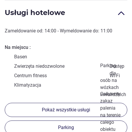
Usługi hotelowe
Zameldowanie od:
14:00
- Wymeldowanie do:
11:00
Na miejscu
Basen
Parking
Zwierzęta niedozwolone
Dostęp
dla
Centrum fitness
Wi-Fi
osób na
Klimatyzacja
wózkach
Całkowity
inwalidzkich
zakaz
palenia
Pokaż wszystkie usługi
na terenie
całego
Parking
obiektu