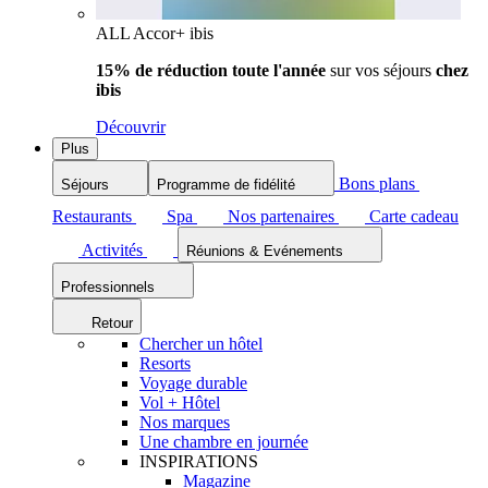
ALL Accor+ ibis
15% de réduction toute l'année
sur vos séjours
chez
ibis
Découvrir
Plus
Bons plans
Séjours
Programme de fidélité
Restaurants
Spa
Nos partenaires
Carte cadeau
Activités
Réunions & Evénements
Professionnels
Retour
Chercher un hôtel
Resorts
Voyage durable
Vol + Hôtel
Nos marques
Une chambre en journée
INSPIRATIONS
Magazine