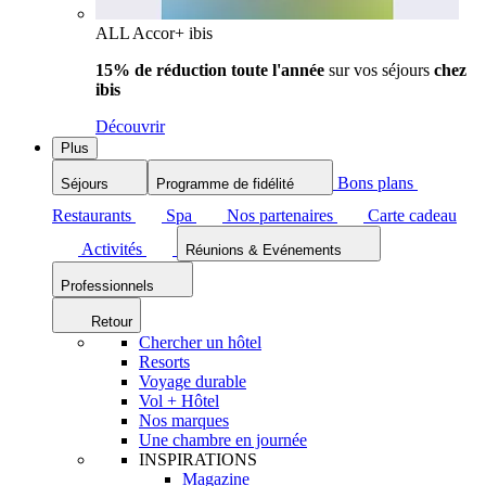
ALL Accor+ ibis
15% de réduction toute l'année
sur vos séjours
chez
ibis
Découvrir
Plus
Bons plans
Séjours
Programme de fidélité
Restaurants
Spa
Nos partenaires
Carte cadeau
Activités
Réunions & Evénements
Professionnels
Retour
Chercher un hôtel
Resorts
Voyage durable
Vol + Hôtel
Nos marques
Une chambre en journée
INSPIRATIONS
Magazine