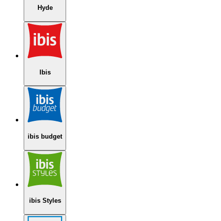
Hyde
Ibis
ibis budget
ibis Styles