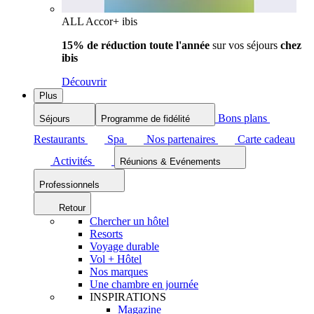
ALL Accor+ ibis
15% de réduction toute l'année
sur vos séjours
chez
ibis
Découvrir
Plus
Bons plans
Séjours
Programme de fidélité
Restaurants
Spa
Nos partenaires
Carte cadeau
Activités
Réunions & Evénements
Professionnels
Retour
Chercher un hôtel
Resorts
Voyage durable
Vol + Hôtel
Nos marques
Une chambre en journée
INSPIRATIONS
Magazine