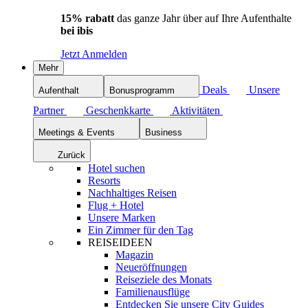
15% rabatt
das ganze Jahr über auf Ihre Aufenthalte
bei ibis
Jetzt Anmelden
Mehr
Deals
Unsere
Aufenthalt
Bonusprogramm
Partner
Geschenkkarte
Aktivitäten
Meetings & Events
Business
Zurück
Hotel suchen
Resorts
Nachhaltiges Reisen
Flug + Hotel
Unsere Marken
Ein Zimmer für den Tag
REISEIDEEN
Magazin
Neueröffnungen
Reiseziele des Monats
Familienausflüge
Entdecken Sie unsere City Guides