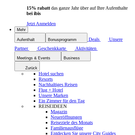
15% rabatt
das ganze Jahr über auf Ihre Aufenthalte
bei ibis
Jetzt Anmelden
Mehr
Deals
Unsere
Aufenthalt
Bonusprogramm
Partner
Geschenkkarte
Aktivitäten
Meetings & Events
Business
Zurück
Hotel suchen
Resorts
Nachhaltiges Reisen
Flug + Hotel
Unsere Marken
Ein Zimmer für den Tag
REISEIDEEN
Magazin
Neueröffnungen
Reiseziele des Monats
Familienausflüge
Entdecken Sie unsere City Guides