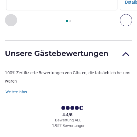
Detai
Seite
1
von
2
, Restaurant 1 : TURQUOISE MAIN RESTAURANT 
Zurück - Restaurant
Wei
Unsere Gästebewertungen
100% Zertifizierte Bewertungen von Gästen, die tatsächlich bei uns
waren
Weitere Infos
4.4/5
Bewertung ALL
1.957 Bewertungen