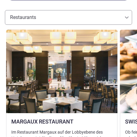
Restaurants
Details ansehen
Details 
MARGAUX RESTAURANT
SWI
Im Restaurant Margaux auf der Lobbyebene des
Ob fei