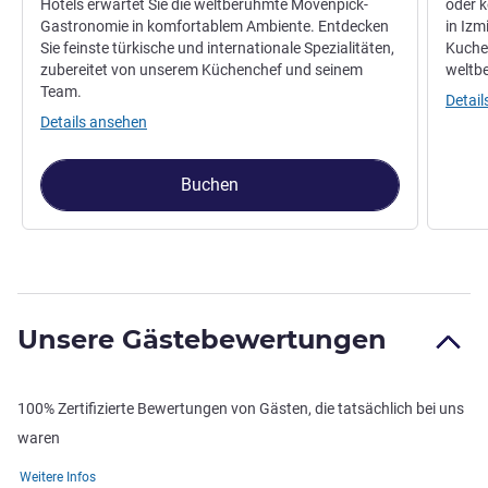
Hotels erwartet Sie die weltberühmte Mövenpick-
oder k
Gastronomie in komfortablem Ambiente. Entdecken
in Izm
Sie feinste türkische und internationale Spezialitäten,
Kuchen
zubereitet von unserem Küchenchef und seinem
weltb
Team.
Detai
Details ansehen
Buchen
Unsere Gästebewertungen
100% Zertifizierte Bewertungen von Gästen, die tatsächlich bei uns
waren
Weitere Infos