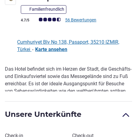
Familienfreundlich
Note Kundenmeinungen (Bewertung ALL)
56 Bewertungen
4.7/5
Cumhuriyet Blv No 138, Pasaport, 35210 IZMIR,
Türkei
-
Karte ansehen
Das Hotel befindet sich im Herzen der Stadt, die Geschäfts-
Beschreibung
und Einkaufsviertel sowie das Messegelände sind zu Fuß
erreichbar. Es ist der ideale Ausgangspunkt für Besuche
von Sehenswürdigkeiten wie den weltberühmten antiken
Städten Ephesus, Pergamon, Sardis und Klazomenai sowie
beliebten Orten wie Kusadasi, Cesme, Foca und Bodrum.
Unsere Unterkünfte
Die 185 modernen Hotelzimmer, darunter 36 Executive-
Zimmer und 17 Suiten, bieten höchsten Komfort für
Geschäftsreisende.
Dieses Hotel buchen
Check-in
Check-out