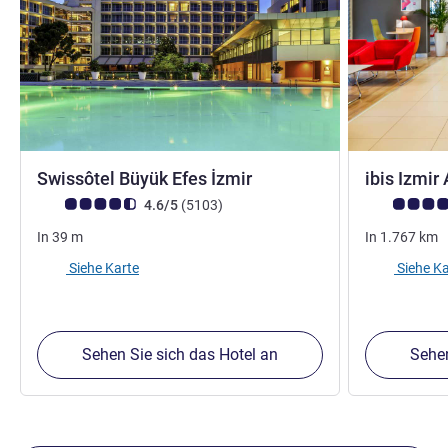
5 Sterne
Swissôtel Büyük Efes İzmir
ibis Izmir
Note Kundenmeinungen (Bewertung ALL)
Bewertungen
Note Kunden
4.6/5
(5103
)
In
39
m
In
1.767
km
Siehe Karte
Siehe Ka
Sehen Sie sich das Hotel an
Sehen