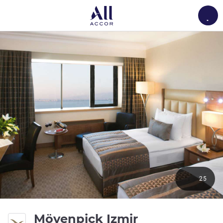
Load
25
5 Sterne
Mövenpick Izmir