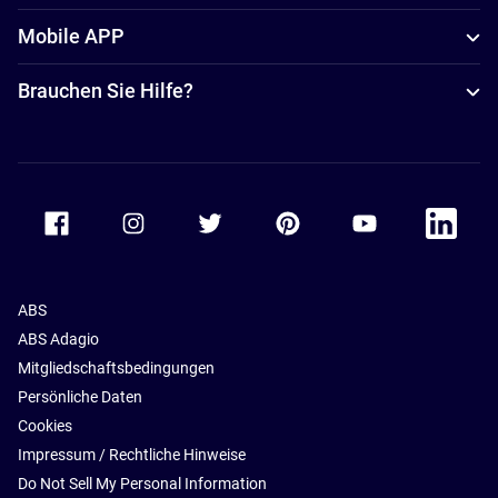
Mobile APP
Brauchen Sie Hilfe?
Accor Facebook
Accor Instagram
Accor Twitter
Accor Pinterest
Accor Youtube
Accor Li
ABS
ABS Adagio
Mitgliedschaftsbedingungen
Persönliche Daten
Cookies
Impressum / Rechtliche Hinweise
Do Not Sell My Personal Information