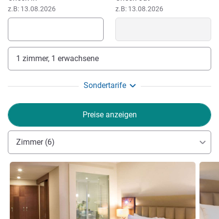
z.B: 13.08.2026
z.B: 13.08.2026
1 zimmer, 1 erwachsene
Sondertarife
Preise anzeigen
Zimmer (6)
Details ansehen
Detail