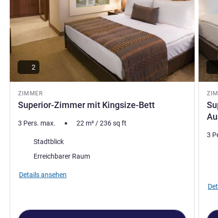
2
ZIMMER
ZI
Superior-Zimmer mit Kingsize-Bett
Su
Au
3 Pers. max.
22
m²
/
236
sq ft
3 P
Aussicht:
Stadtblick
Aus
Erreichbarer Raum
Details ansehen
Det