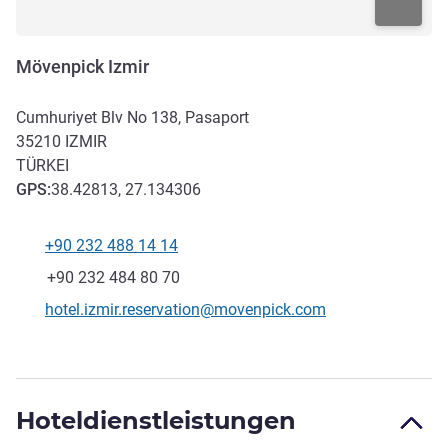
Mövenpick Izmir
Cumhuriyet Blv No 138, Pasaport
35210
IZMIR
TÜRKEI
GPS
:
38.42813, 27.134306
+90 232 488 14 14
Tel
Fax
+90 232 484 80 70
Kontakt-E-Mail
hotel.izmir.reservation@movenpick.com
Hoteldienstleistungen