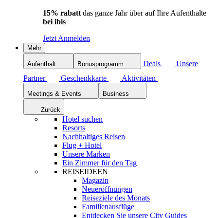
15% rabatt
das ganze Jahr über auf Ihre Aufenthalte
bei ibis
Jetzt Anmelden
Mehr
Deals
Unsere
Aufenthalt
Bonusprogramm
Partner
Geschenkkarte
Aktivitäten
Meetings & Events
Business
Zurück
Hotel suchen
Resorts
Nachhaltiges Reisen
Flug + Hotel
Unsere Marken
Ein Zimmer für den Tag
REISEIDEEN
Magazin
Neueröffnungen
Reiseziele des Monats
Familienausflüge
Entdecken Sie unsere City Guides