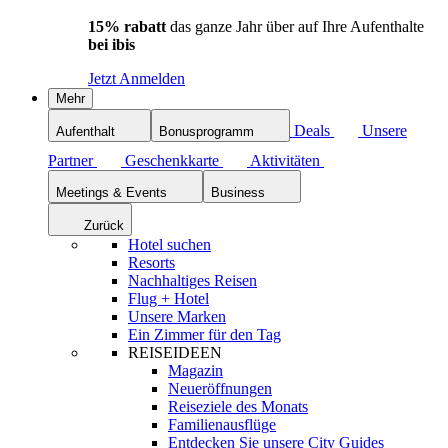
15% rabatt
das ganze Jahr über auf Ihre Aufenthalte
bei ibis
Jetzt Anmelden
Mehr
Deals
Unsere
Aufenthalt
Bonusprogramm
Partner
Geschenkkarte
Aktivitäten
Meetings & Events
Business
Zurück
Hotel suchen
Resorts
Nachhaltiges Reisen
Flug + Hotel
Unsere Marken
Ein Zimmer für den Tag
REISEIDEEN
Magazin
Neueröffnungen
Reiseziele des Monats
Familienausflüge
Entdecken Sie unsere City Guides