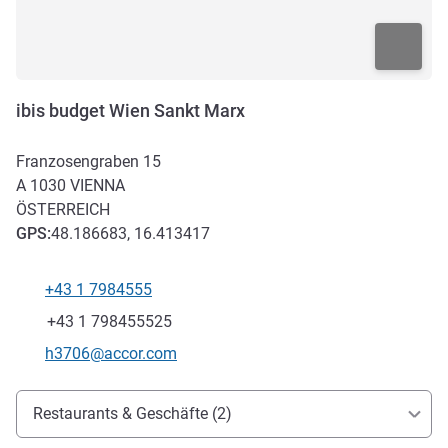
ibis budget Wien Sankt Marx
Franzosengraben 15
A 1030
VIENNA
ÖSTERREICH
GPS
:
48.186683, 16.413417
+43 1 7984555
Tel
Fax
+43 1 798455525
Kontakt-E-Mail
h3706@accor.com
Erreichbarkeit und Anbindung
Restaurants & Geschäfte (2)