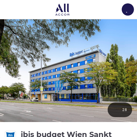
Load
28
ibis budget Wien Sankt