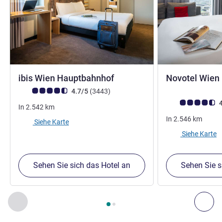
3 Sterne
ibis Wien Hauptbahnhof
Novotel Wien
Note Kundenmeinungen (Bewertung ALL)
Bewertungen
4.7/5
(3443
)
Note Kundenmein
4
In
2.542
km
In
2.546
km
Siehe Karte
Siehe Karte
Sehen Sie sich das Hotel an
Sehen Sie s
Seite
1
von
2
, Unsere anderen Etablissements in der Nähe 1 :,
Zurück - Unsere anderen Etablissements in der Nähe
Wei