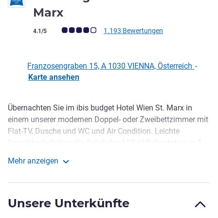
2 Sterne
Marx
Note Kundenmeinungen (Bewertung ALL)
1.193 Bewertungen
4.1/5
Franzosengraben 15, A 1030 VIENNA, Österreich
-
Karte ansehen
Übernachten Sie im ibis budget Hotel Wien St. Marx in
Beschreibung
einem unserer modernen Doppel- oder Zweibettzimmer mit
Flat-TV, Dusche und WC und Air Condition. Leichte
Erreichbarkeit über die Autobahn A23. U-Bahnstation in 5
Gehminuten Entfernung, und in 10 Minute n erreichen Sie
Mehr anzeigen
das Stadtzentrum. Große Tiefgarage zu günstigen Preisen.
ibis budget Wien Sankt Marx
Gratis WIFI im gesamten Hotel, gratis Internetcorner. Und
am nächsten Morgen erwartet Sie unser preiswertes "All
Unsere Unterkünfte
You Can Eat"-Frühstücksbuffet.