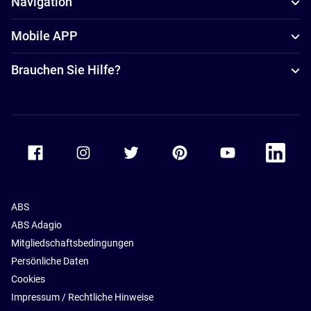
Navigation
Mobile APP
Brauchen Sie Hilfe?
Accor Facebook
Accor Instagram
Accor Twitter
Accor Pinterest
Accor Youtube
Accor Li
ABS
ABS Adagio
Mitgliedschaftsbedingungen
Persönliche Daten
Cookies
Impressum / Rechtliche Hinweise