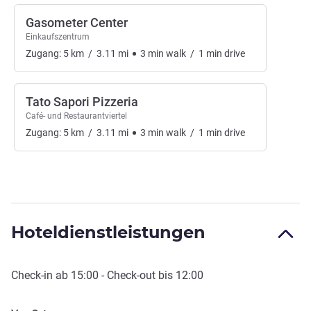
Gasometer Center
Einkaufszentrum
Zugang:
5
km
/
3.11
mi
3
min
walk
/
1
min
drive
Tato Sapori Pizzeria
Café- und Restaurantviertel
Zugang:
5
km
/
3.11
mi
3
min
walk
/
1
min
drive
Hoteldienstleistungen
Check-in
ab
15:00
-
Check-out
bis
12:00