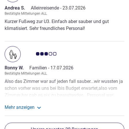
Andrea S.
Alleinreisende -
23.07.2026
Bestätigte Mitteilungen ALL
Kurzer Fußweg zur U3. Einfach aber sauber und gut
klimatisiert. Sehr freundliches Personal!
Note Kundenmeinungen 3.0/5
Ronny W.
Familien -
17.07.2026
Bestätigte Mitteilungen ALL
Also das Zimmer war auf jeden fall sauber...wir wussten ja
schon vorher was uns bei Ibis Budget erwartet,also vom
Zimmer her gab es nix zu beanstanden...Personal war
auch freundlich und nett...aber das Frühstück,Wurst aus
Mehr anzeigen
der Packung auf die Servierplatte...ein NoGo...und beim
Weitere Informationen zur Bewertung von Ronny W. a
Käse genauso,der Käse klebte dann nach einer Weile so
fest zusammen,das man in zerreißen musste oder