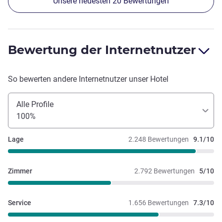
Unsere neuesten 20 Bewertungen
5Scheiben aufeinmal nehmen musste....auch die Auswahl
war sehr wenig,keine warmen Essenkomponente,alles halt
nur das nötigste und da fehlt es bestimmt auch an
Erfahrung und Kenntnisse...leider dafür 12euro zu nehmen
Bewertung der Internetnutzer
ist viel zu teuer!!!da kann man in der Umgebung günstiger
essen. Frühstück in anderen Ibis Hotels kennen wir besser
und sind anders(ja auch bei Budget kann man sich mal
So bewerten andere Internetnutzer unser Hotel
Mühe geben)
Alle Profile
100%
Lage
2.248 Bewertungen
9.1/10
Zimmer
2.792 Bewertungen
5/10
Service
1.656 Bewertungen
7.3/10