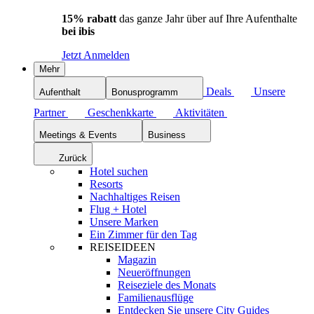
15% rabatt
das ganze Jahr über auf Ihre Aufenthalte
bei ibis
Jetzt Anmelden
Mehr
Deals
Unsere
Aufenthalt
Bonusprogramm
Partner
Geschenkkarte
Aktivitäten
Meetings & Events
Business
Zurück
Hotel suchen
Resorts
Nachhaltiges Reisen
Flug + Hotel
Unsere Marken
Ein Zimmer für den Tag
REISEIDEEN
Magazin
Neueröffnungen
Reiseziele des Monats
Familienausflüge
Entdecken Sie unsere City Guides