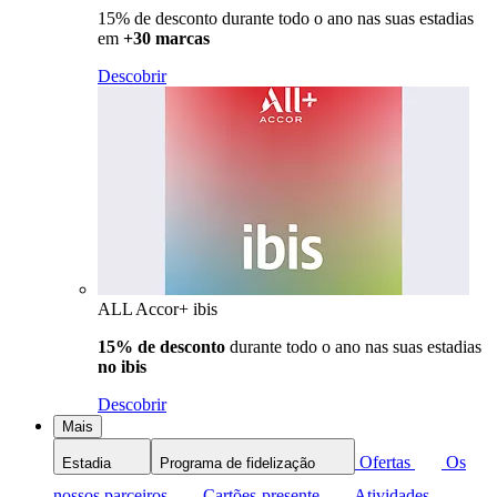
15% de desconto durante todo o ano nas suas estadias
em
+30 marcas
Descobrir
ALL Accor+ ibis
15% de desconto
durante todo o ano nas suas estadias
no ibis
Descobrir
Mais
Ofertas
Os
Estadia
Programa de fidelização
nossos parceiros
Cartões-presente
Atividades