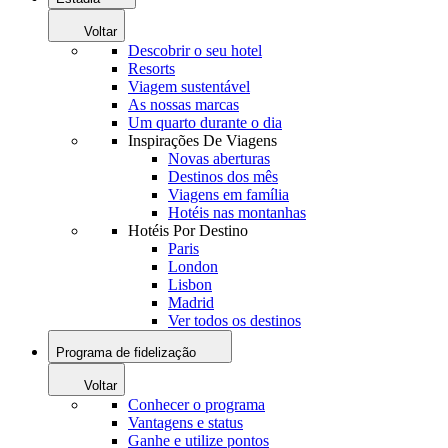
Voltar
Descobrir o seu hotel
Resorts
Viagem sustentável
As nossas marcas
Um quarto durante o dia
Inspirações De Viagens
Novas aberturas
Destinos dos mês
Viagens em família
Hotéis nas montanhas
Hotéis Por Destino
Paris
London
Lisbon
Madrid
Ver todos os destinos
Programa de fidelização
Voltar
Conhecer o programa
Vantagens e status
Ganhe e utilize pontos