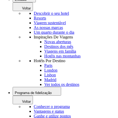
Voltar
Descobrir o seu hotel
Resorts
Viagem sustentável
As nossas marcas
Um quarto durante o dia
Inspirações De Viagens
Novas aberturas
Destinos dos mês
Viagens em família
Hotéis nas montanhas
Hotéis Por Destino
Paris
London
Lisbon
Madrid
Ver todos os destinos
Programa de fidelização
Voltar
Conhecer o programa
Vantagens e status
Ganhe e utilize pontos