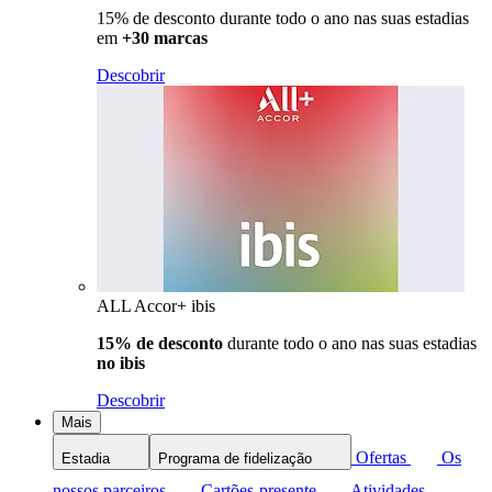
15% de desconto durante todo o ano nas suas estadias
em
+30 marcas
Descobrir
ALL Accor+ ibis
15% de desconto
durante todo o ano nas suas estadias
no ibis
Descobrir
Mais
Ofertas
Os
Estadia
Programa de fidelização
nossos parceiros
Cartões-presente
Atividades