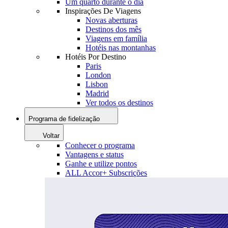
Um quarto durante o dia
Inspirações De Viagens
Novas aberturas
Destinos dos mês
Viagens em família
Hotéis nas montanhas
Hotéis Por Destino
Paris
London
Lisbon
Madrid
Ver todos os destinos
Programa de fidelização
Voltar
Conhecer o programa
Vantagens e status
Ganhe e utilize pontos
ALL Accor+ Subscrições