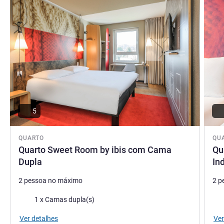
e recintos de entretenimento - estamos aqui para lhe
oferecer uma estadia inesquecível. A nossa simpática
equipa está pronta para o ajudar - basta pedir!
Wajid Muhammad, Gestão hoteleira
5
QUARTO
QU
Quarto Sweet Room by ibis com Cama
Qu
Dupla
In
2 pessoa no máximo
2 p
Cama
Ca
1 x Camas dupla(s)
Ver detalhes
Ver