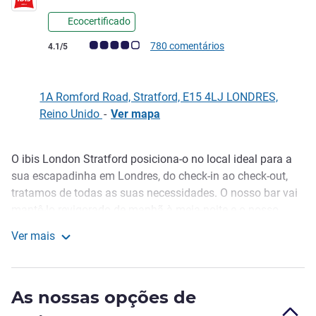
Ecocertificado
Nota clientes Avis (Classificação ALL)
780 comentários
4.1/5
1A Romford Road, Stratford, E15 4LJ LONDRES,
Reino Unido
-
Ver mapa
O ibis London Stratford posiciona-o no local ideal para a
Descrição
sua escapadinha em Londres, do check-in ao check-out,
tratamos de todas as suas necessidades. O nosso bar vai
mantê-lo revigorado de manhã à meia-noite e o nosso
restaurante no local oferece um loc al relaxante para
Ver mais
desfrutar de um almoço ou de um jantar indulgente. Quer
ibis Londres Stratford
esteja aqui para assistir a um espetáculo na O2, fazer
compras até cair em Westfield ou tratar de negócios em
As nossas opções de
Canary Wharf, temos tudo o que precisa para uma
excelente estadia.