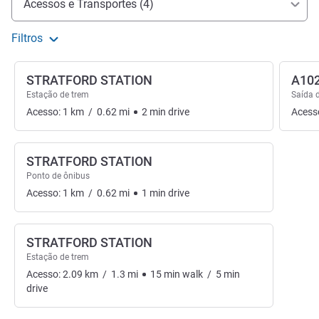
Acessos e Transportes (4)
Filtros
STRATFORD STATION
A10
Estação de trem
Saída 
Acesso:
1
km
/
0.62
mi
2
min
drive
Acess
STRATFORD STATION
Ponto de ônibus
Acesso:
1
km
/
0.62
mi
1
min
drive
STRATFORD STATION
Estação de trem
Acesso:
2.09
km
/
1.3
mi
15
min
walk
/
5
min
drive