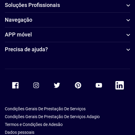
Soluções Profissionais
Navegação
APP móvel
Precisa de ajuda?
Accor Facebook
Accor Instagram
Accor Twitter
Accor Pinterest
Accor Youtube
Accor Li
Condições Gerais De Prestação De Serviços
Condições Gerais De Prestação De Serviços Adagio
Termos e Condições de Adesão
Dados pessoais