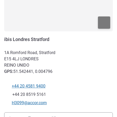
ibis Londres Stratford
1A Romford Road, Stratford
E15 4LJ
LONDRES
REINO UNIDO
GPS
:
51.542441, 0.004796
+44 20 4581 9400
Telefone
Fax
+44 20 8519 5161
E-mail de contacto
H3099@accor.com
Acesso e transporte