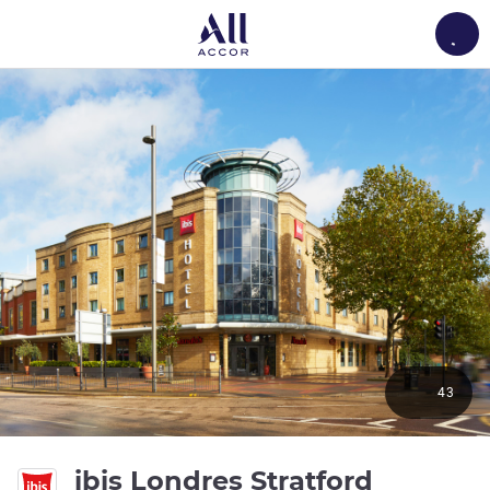
Load
43
3 estrel
ibis Londres Stratford