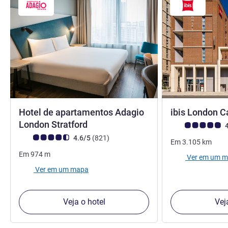
Hotel de apartamentos Adagio
ibis London 
4 estrelas
London Stratford
Nota clientes Avi
4
Nota clientes Avis (Classificação ALL)
comentários
4.6/5
(821
)
Em
3.105
km
Em
974
m
Ver em um 
Ver em um mapa
Veja o hotel
Vej