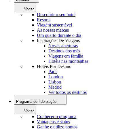
Voltar
Descobrir o seu hotel
Resorts
Viagem sustentável
As nossas marcas
Um quarto durante o dia
Inspirações De Viagens
Novas aberturas
Destinos dos mês
Viagens em família
Hotéis nas montanhas
Hotéis Por Destino
Paris
London
Lisbon
Madrid
Ver todos os destinos
Programa de fidelização
Voltar
Conhecer o programa
Vantagens e status
Ganhe e utilize pontos