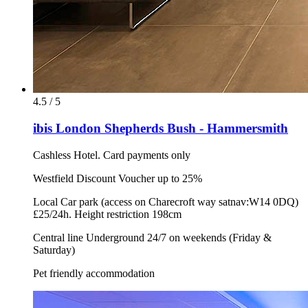
4.5 / 5
ibis London Shepherds Bush - Hammersmith
Cashless Hotel. Card payments only
Westfield Discount Voucher up to 25%
Local Car park (access on Charecroft way satnav:W14 0DQ)
£25/24h. Height restriction 198cm
Central line Underground 24/7 on weekends (Friday &
Saturday)
Pet friendly accommodation