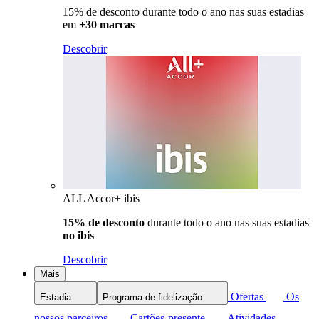
15% de desconto durante todo o ano nas suas estadias
em
+30 marcas
Descobrir
ALL Accor+ ibis
15% de desconto
durante todo o ano nas suas estadias
no ibis
Descobrir
Mais
Ofertas
Os
Estadia
Programa de fidelização
nossos parceiros
Cartões-presente
Atividades