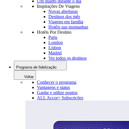
Um quarto durante o dia
Inspirações De Viagens
Novas aberturas
Destinos dos mês
Viagens em família
Hotéis nas montanhas
Hotéis Por Destino
Paris
London
Lisbon
Madrid
Ver todos os destinos
Programa de fidelização
Voltar
Conhecer o programa
Vantagens e status
Ganhe e utilize pontos
ALL Accor+ Subscrições