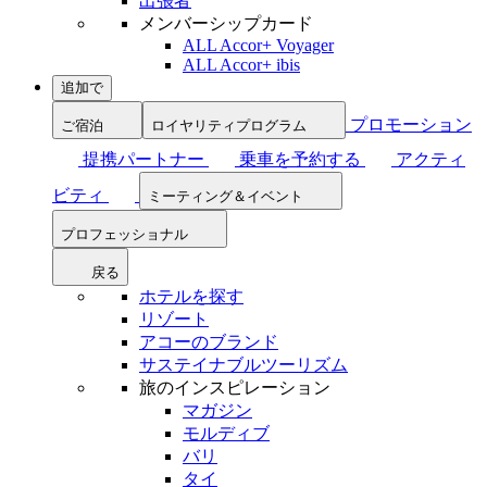
出張者
メンバーシップカード
ALL Accor+ Voyager
ALL Accor+ ibis
追加で
プロモーション
ご宿泊
ロイヤリティプログラム
提携パートナー
乗車を予約する
アクティ
ビティ
ミーティング＆イベント
プロフェッショナル
戻る
ホテルを探す
リゾート
アコーのブランド
サステイナブルツーリズム
旅のインスピレーション
マガジン
モルディブ
バリ
タイ