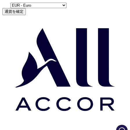
通貨を確定
Load