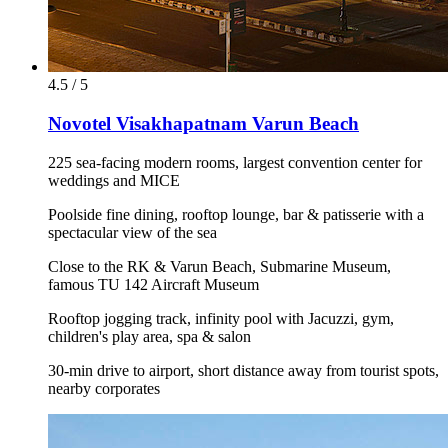
4.5 / 5
Novotel Visakhapatnam Varun Beach
225 sea-facing modern rooms, largest convention center for
weddings and MICE
Poolside fine dining, rooftop lounge, bar & patisserie with a
spectacular view of the sea
Close to the RK & Varun Beach, Submarine Museum,
famous TU 142 Aircraft Museum
Rooftop jogging track, infinity pool with Jacuzzi, gym,
children's play area, spa & salon
30-min drive to airport, short distance away from tourist spots,
nearby corporates