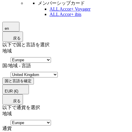
メンバーシップカード
ALL Accor+ Voyager
ALL Accor+ ibis
en
戻る
以下で国と言語を選択
地域
国/地域 - 言語
国と言語を確定
EUR
(€)
戻る
以下で通貨を選択
地域
通貨