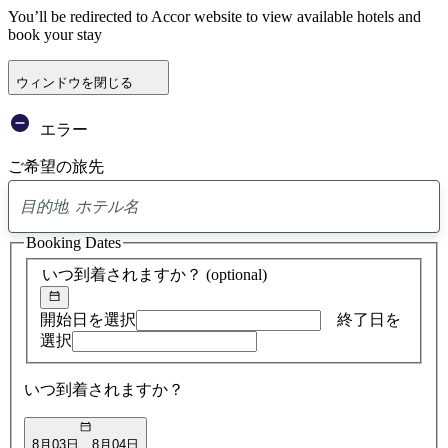
You’ll be redirected to Accor website to view available hotels and
book your stay
ウィンドウを閉じる
エラー
ご希望の旅先
0
ア
Booking Dates
ド
バ
いつ到着されますか？
(optional)
イ
ス
の
開始日を選択
終了日を
検
選択
索
結
いつ到着されますか？
果
8月03日
8月04日