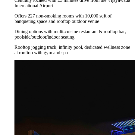
Centrally located with 25 minutes drive from the Vijayawada
International Airport
Offers 227 non-smoking rooms with 10,000 sqft of
banqueting space and rooftop outdoor venue
Dining options with multi-cuisine restaurant & rooftop bar;
poolside/outdoor/indoor seating
Rooftop jogging track, infinity pool, dedicated wellness zone
at rooftop with gym and spa