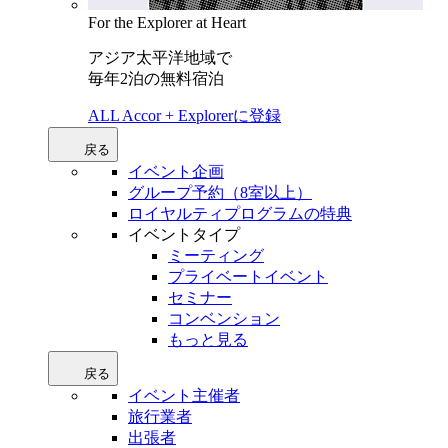
For the Explorer at Heart
アジア太平洋地域で
毎年2泊の無料宿泊
ALL Accor + Explorerに登録
戻る
イベント企画
グループ予約（8室以上）
ロイヤルティプログラムの特典
イベントタイプ
ミーティング
プライベートイベント
セミナー
コンベンション
もっと見る
戻る
イベント主催者
旅行業者
出張者