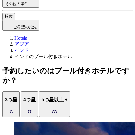
その他の条件
検索
ご希望の旅先
Hotels
アジア
インド
インドのプール付きホテル
予約したいのはプール付きホテルです
か？
3つ星
4つ星
5つ星以上 +