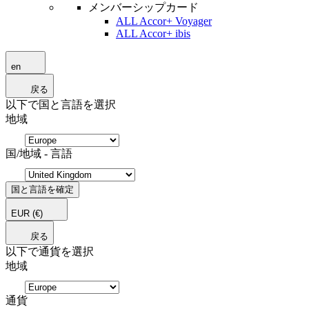
メンバーシップカード
ALL Accor+ Voyager
ALL Accor+ ibis
en
戻る
以下で国と言語を選択
地域
国/地域 - 言語
国と言語を確定
EUR
(€)
戻る
以下で通貨を選択
地域
通貨