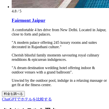
4.8 / 5
Fairmont Jaipur
A comfortable 4 hrs drive from New Delhi. Located in Jaipur,
close to forts and palaces.
"A modern palace offering 245 luxury rooms and suites
decorated in Rajasthani culture."
Cherish blissful family moments savouring royal culinary
renditions & epicurean indulgences.
"A dream destination wedding hotel offering indoor &
outdoor venues with a grand ballroom".
Unwind by the outdoor pool, indulge in a relaxing massage or
get fit at the fitness centre.
料金を調べる
ChatGPTでホテルを比較する