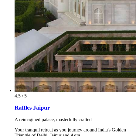
4.5 / 5
Raffles Jaipur
A reimagined palace, masterfully crafted
Your tranquil retreat as you journey around India's Golden
Triangle of Delhi, Jaipur and Agra