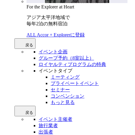
For the Explorer at Heart
アジア太平洋地域で
毎年2泊の無料宿泊
ALL Accor + Explorerに登録
戻る
イベント企画
グループ予約（8室以上）
ロイヤルティプログラムの特典
イベントタイプ
ミーティング
プライベートイベント
セミナー
コンベンション
もっと見る
戻る
イベント主催者
旅行業者
出張者