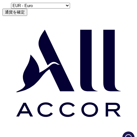
通貨を確定
Load