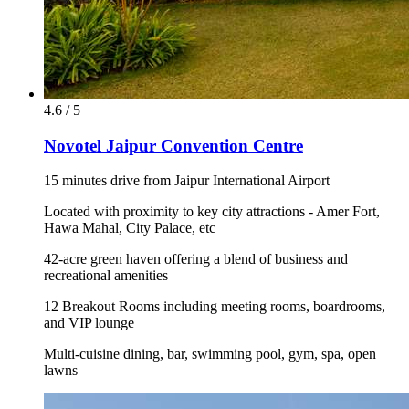
4.6 / 5
Novotel Jaipur Convention Centre
15 minutes drive from Jaipur International Airport
Located with proximity to key city attractions - Amer Fort,
Hawa Mahal, City Palace, etc
42-acre green haven offering a blend of business and
recreational amenities
12 Breakout Rooms including meeting rooms, boardrooms,
and VIP lounge
Multi-cuisine dining, bar, swimming pool, gym, spa, open
lawns