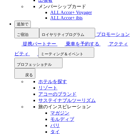
出張者
メンバーシップカード
ALL Accor+ Voyager
ALL Accor+ ibis
追加で
プロモーション
ご宿泊
ロイヤリティプログラム
提携パートナー
乗車を予約する
アクティ
ビティ
ミーティング＆イベント
プロフェッショナル
戻る
ホテルを探す
リゾート
アコーのブランド
サステイナブルツーリズム
旅のインスピレーション
マガジン
モルディブ
バリ
タイ